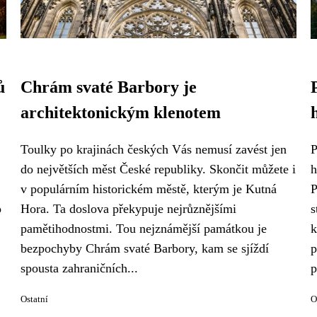
ů
Chrám svaté Barbory je
architektonickým klenotem
Toulky po krajinách českých Vás nemusí zavést jen
P
do největších měst České republiky. Skončit můžete i
h
v populárním historickém městě, kterým je Kutná
P
o
Hora. Ta doslova překypuje nejrůznějšími
s
pamětihodnostmi. Tou nejznámější památkou je
k
bezpochyby Chrám svaté Barbory, kam se sjíždí
p
spousta zahraničních...
p
Ostatní
O