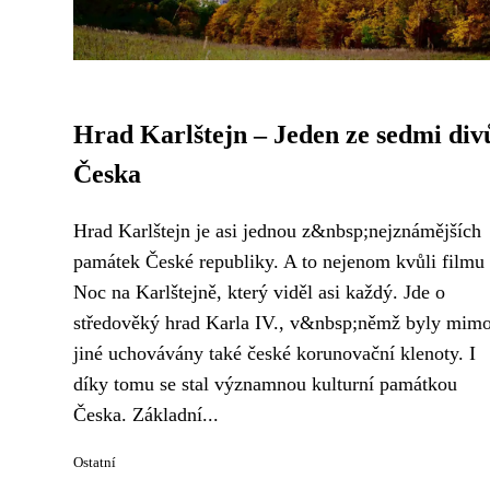
Hrad Karlštejn – Jeden ze sedmi div
Česka
Hrad Karlštejn je asi jednou z&nbsp;nejznámějších
památek České republiky. A to nejenom kvůli filmu
Noc na Karlštejně, který viděl asi každý. Jde o
středověký hrad Karla IV., v&nbsp;němž byly mim
jiné uchovávány také české korunovační klenoty. I
díky tomu se stal významnou kulturní památkou
Česka. Základní...
Ostatní