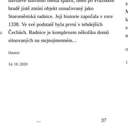
návštěvě hlavního města spatřit, hned po Pražském
z
hradě jistě zmíní objekt označovaný jako
M
Staroměstská radnice. Její historie započala v roce
k
1338. Ve své podstatě byla první v tehdejších
s
u
Čechách. Radnice je komplexem několika domů
t
situovaných na stejnojmenném...
O
Ostatní
1
14. 10. 2020
...
37