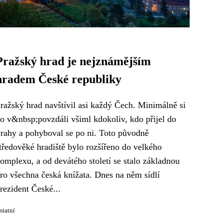
Pražský hrad je nejznámějším
hradem České republiky
ražský hrad navštívil asi každý Čech. Minimálně si
o v&nbsp;povzdáli všiml kdokoliv, kdo přijel do
rahy a pohyboval se po ni. Toto původně
tředověké hradiště bylo rozšířeno do velkého
omplexu, a od devátého století se stalo základnou
ro všechna česká knížata. Dnes na něm sídlí
rezident České...
statní