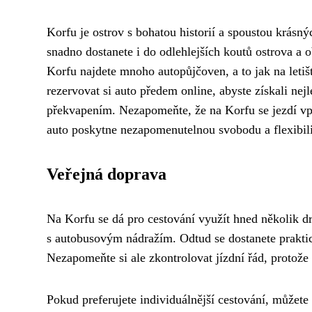
Korfu je ostrov s bohatou historií a spoustou krásn
snadno dostanete i do odlehlejších koutů ostrova a 
Korfu najdete mnoho autopůjčoven, a to jak na letišti
rezervovat si auto předem online, abyste získali ne
překvapením. Nezapomeňte, že na Korfu se jezdí vpr
auto poskytne nezapomenutelnou svobodu a flexibili
Veřejná doprava
Na Korfu se dá pro cestování využít hned několik 
s autobusovým nádražím. Odtud se dostanete praktic
Nezapomeňte si ale zkontrolovat jízdní řád, protož
Pokud preferujete individuálnější cestování, můžete