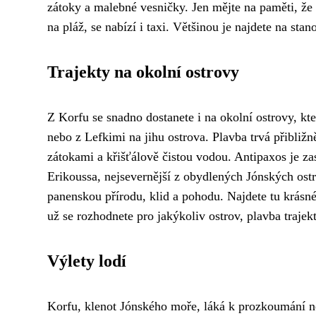
zátoky a malebné vesničky. Jen mějte na paměti, že 
na pláž, se nabízí i taxi. Většinou je najdete na stano
Trajekty na okolní ostrovy
Z Korfu se snadno dostanete i na okolní ostrovy, kt
nebo z Lefkimi na jihu ostrova. Plavba trvá přibli
zátokami a křišťálově čistou vodou. Antipaxos je z
Erikoussa, nejsevernější z obydlených Jónských ostr
panenskou přírodu, klid a pohodu. Najdete tu krásné 
už se rozhodnete pro jakýkoliv ostrov, plavba tra
Výlety lodí
Korfu, klenot Jónského moře, láká k prozkoumání n