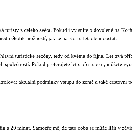
á turisty z celého světa. Pokud i vy sníte o dovolené na Korfu
ned několik možností, jak se na Korfu letadlem dostat.
avní turistické sezóny, tedy od května do října. Let trvá při
h společností. Pokud preferujete let s přestupem, můžete vyu
trolovat aktuální podmínky vstupu do země a také cestovní po
n a 20 minut. Samozřejmě, že tato doba se může lišit v závisl