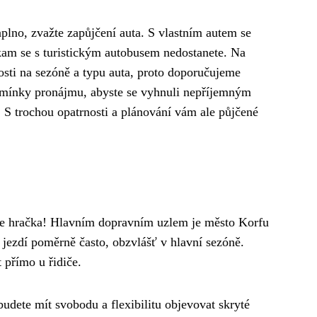
plno, zvažte zapůjčení auta. S vlastním autem se
 kam se s turistickým autobusem nedostanete. Na
slosti na sezóně a typu auta, proto doporučujeme
podmínky pronájmu, abyste se vyhnuli nepříjemným
 S trochou opatrnosti a plánování vám ale půjčené
ude hračka! Hlavním dopravním uzlem je město Korfu
jezdí poměrně často, obzvlášť v hlavní sezóně.
 přímo u řidiče.
budete mít svobodu a flexibilitu objevovat skryté