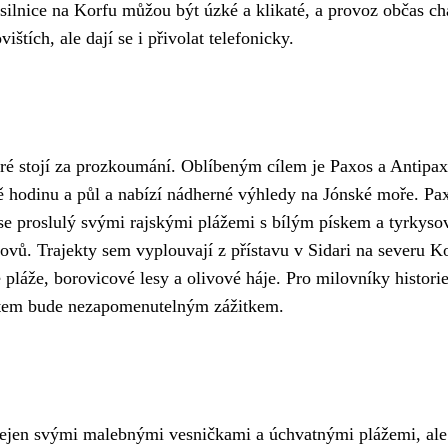
silnice na Korfu můžou být úzké a klikaté, a provoz občas cha
vištích, ale dají se i přivolat telefonicky.
eré stojí za prozkoumání. Oblíbeným cílem je Paxos a Antipax
žně hodinu a půl a nabízí nádherné výhledy na Jónské moře. P
ase proslulý svými rajskými plážemi s bílým pískem a tyrkyso
ovů. Trajekty sem vyplouvají z přístavu v Sidari na severu Ko
pláže, borovicové lesy a olivové háje. Pro milovníky historie
jektem bude nezapomenutelným zážitkem.
ejen svými malebnými vesničkami a úchvatnými plážemi, ale t