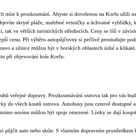
ých míst k prozkoumání. Abyste si dovolenou na Korfu užili na
objevíte skryté pláže, malebné vesničky a úchvatné vyhlídky,
, tak ve větších turistických střediscích. Ceny se liší v závi
jlepší cenu. Při výběru autopůjčovny si pečlivě prostudujte 
avo a silnice můžou být v horských oblastech úzké a klikaté.
tu při objevování krás Korfu.
druhů veřejné dopravy. Prozkoumávání ostrova tak pro vás b
ky do všech koutů ostrova. Autobusy jsou cenově dostupné a 
e mimo sezónu můžou být spoje omezené. Lístky se dají koupit
 si půjčit auto nebo skútr. S vlastním dopravním prostředkem 