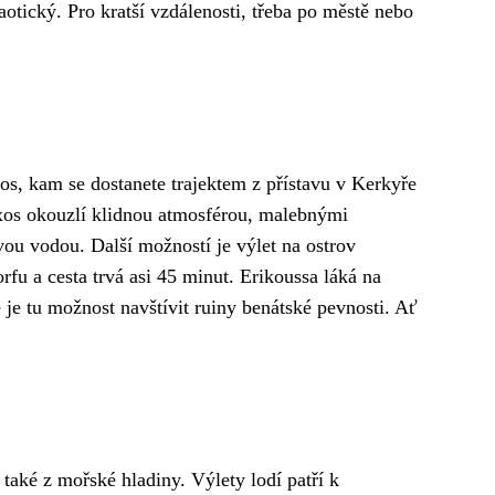
otický. Pro kratší vzdálenosti, třeba po městě nebo
os, kam se dostanete trajektem z přístavu v Kerkyře
axos okouzlí klidnou atmosférou, malebnými
vou vodou. Další možností je výlet na ostrov
rfu a cesta trvá asi 45 minut. Erikoussa láká na
 je tu možnost navštívit ruiny benátské pevnosti. Ať
aké z mořské hladiny. Výlety lodí patří k