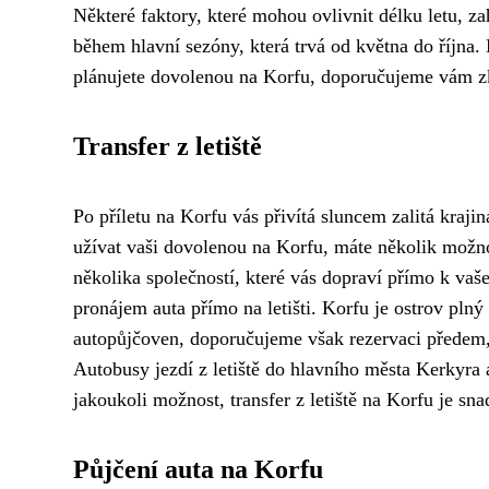
Některé faktory, které mohou ovlivnit délku letu, za
během hlavní sezóny, která trvá od května do října.
plánujete dovolenou na Korfu, doporučujeme vám zko
Transfer z letiště
Po příletu na Korfu vás přivítá sluncem zalitá kraji
užívat vaši dovolenou na Korfu, máte několik možnost
několika společností, které vás dopraví přímo k vaše
pronájem auta přímo na letišti. Korfu je ostrov pln
autopůjčoven, doporučujeme však rezervaci předem, 
Autobusy jezdí z letiště do hlavního města Kerkyra a 
jakoukoli možnost, transfer z letiště na Korfu je s
Půjčení auta na Korfu