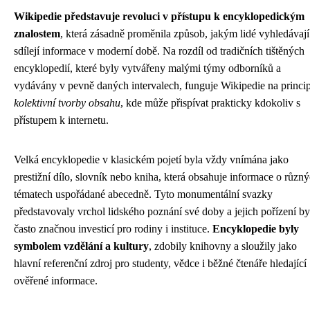
Wikipedie představuje revoluci v přístupu k encyklopedickým
znalostem
, která zásadně proměnila způsob, jakým lidé vyhledávají
sdílejí informace v moderní době. Na rozdíl od tradičních tištěných
encyklopedií, které byly vytvářeny malými týmy odborníků a
vydávány v pevně daných intervalech, funguje Wikipedie na princi
kolektivní tvorby obsahu
, kde může přispívat prakticky kdokoliv s
přístupem k internetu.
Velká encyklopedie v klasickém pojetí byla vždy vnímána jako
prestižní dílo, slovník nebo kniha, která obsahuje informace o různ
tématech uspořádané abecedně. Tyto monumentální svazky
představovaly vrchol lidského poznání své doby a jejich pořízení by
často značnou investicí pro rodiny i instituce.
Encyklopedie byly
symbolem vzdělání a kultury
, zdobily knihovny a sloužily jako
hlavní referenční zdroj pro studenty, vědce i běžné čtenáře hledající
ověřené informace.