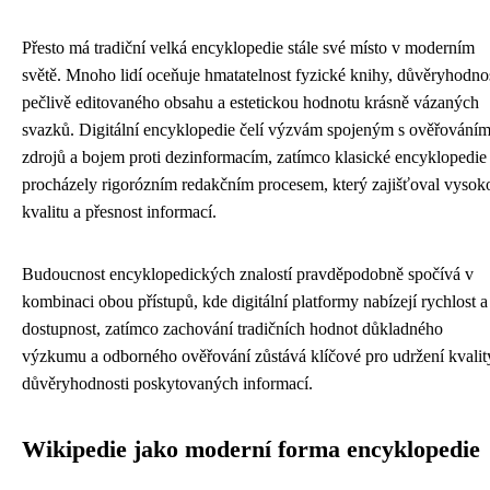
Přesto má tradiční velká encyklopedie stále své místo v moderním
světě. Mnoho lidí oceňuje hmatatelnost fyzické knihy, důvěryhodno
pečlivě editovaného obsahu a estetickou hodnotu krásně vázaných
svazků. Digitální encyklopedie čelí výzvám spojeným s ověřování
zdrojů a bojem proti dezinformacím, zatímco klasické encyklopedie
procházely rigorózním redakčním procesem, který zajišťoval vysok
kvalitu a přesnost informací.
Budoucnost encyklopedických znalostí pravděpodobně spočívá v
kombinaci obou přístupů, kde digitální platformy nabízejí rychlost a
dostupnost, zatímco zachování tradičních hodnot důkladného
výzkumu a odborného ověřování zůstává klíčové pro udržení kvalit
důvěryhodnosti poskytovaných informací.
Wikipedie jako moderní forma encyklopedie