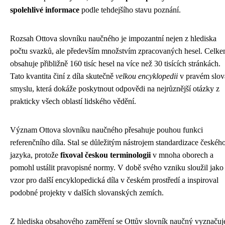
spolehlivé informace
podle tehdejšího stavu poznání.
Rozsah Ottova slovníku naučného je impozantní nejen z hlediska
počtu svazků, ale především množstvím zpracovaných hesel. Celk
obsahuje přibližně 160 tisíc hesel na více než 30 tisících stránkách.
Tato kvantita činí z díla skutečně
velkou encyklopedii
v pravém slov
smyslu, která dokáže poskytnout odpovědi na nejrůznější otázky z
prakticky všech oblastí lidského vědění.
Význam Ottova slovníku naučného přesahuje pouhou funkci
referenčního díla. Stal se důležitým nástrojem standardizace českéh
jazyka, protože
fixoval českou terminologii
v mnoha oborech a
pomohl ustálit pravopisné normy. V době svého vzniku sloužil jako
vzor pro další encyklopedická díla v českém prostředí a inspiroval
podobné projekty v dalších slovanských zemích.
Z hlediska obsahového zaměření se Ottův slovník naučný vyznačuj