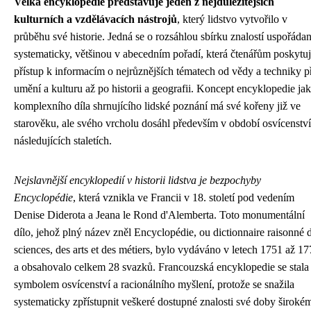
Velká encyklopedie představuje jeden z nejdůležitějších
kulturních a vzdělávacích nástrojů
, který lidstvo vytvořilo v
průběhu své historie. Jedná se o rozsáhlou sbírku znalostí uspořáda
systematicky, většinou v abecedním pořadí, která čtenářům poskytu
přístup k informacím o nejrůznějších tématech od vědy a techniky p
umění a kulturu až po historii a geografii. Koncept encyklopedie ja
komplexního díla shrnujícího lidské poznání má své kořeny již ve
starověku, ale svého vrcholu dosáhl především v období osvícenství
následujících staletích.
Nejslavnější encyklopedií v historii lidstva je bezpochyby
Encyclopédie
, která vznikla ve Francii v 18. století pod vedením
Denise Diderota a Jeana le Rond d'Alemberta. Toto monumentální
dílo, jehož plný název zněl Encyclopédie, ou dictionnaire raisonné 
sciences, des arts et des métiers, bylo vydáváno v letech 1751 až 1
a obsahovalo celkem 28 svazků. Francouzská encyklopedie se stala
symbolem osvícenství a racionálního myšlení, protože se snažila
systematicky zpřístupnit veškeré dostupné znalosti své doby široké