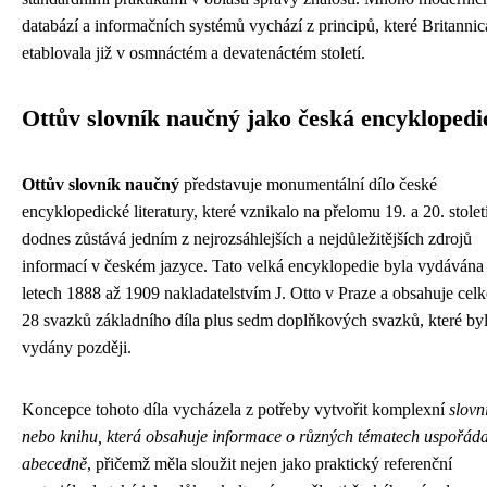
databází a informačních systémů vychází z principů, které Britannic
etablovala již v osmnáctém a devatenáctém století.
Ottův slovník naučný jako česká encyklopedi
Ottův slovník naučný
představuje monumentální dílo české
encyklopedické literatury, které vznikalo na přelomu 19. a 20. stolet
dodnes zůstává jedním z nejrozsáhlejších a nejdůležitějších zdrojů
informací v českém jazyce. Tato velká encyklopedie byla vydávána
letech 1888 až 1909 nakladatelstvím J. Otto v Praze a obsahuje cel
28 svazků základního díla plus sedm doplňkových svazků, které by
vydány později.
Koncepce tohoto díla vycházela z potřeby vytvořit komplexní
slovn
nebo knihu, která obsahuje informace o různých tématech uspořád
abecedně
, přičemž měla sloužit nejen jako praktický referenční