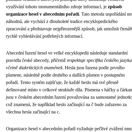
využívání tohoto monumentálního zdroje informací, je
způsob
organizace hesel v abecedním pořadí
. Tato metoda uspořádání ne
náhodná, ale vychází z dlouholeté tradice encyklopedického
zpracování a představuje nejpřirozenější způsob, jak umožnit čtená
rychlé vyhledávání potřebných informací.
Abecední řazení hesel ve velké encyklopedii následuje standardní
pravidla české abecedy, přičemž
respektuje specifika českého jazyka
včetně diakritických znamének
. Hesla jsou řazena podle prvního
písmene, následně podle druhého a dalších písmen v postupném
pořadí. Tento systém zajišťuje, že každé heslo má své přesně
definované místo v celkové struktuře díla. Písmena s háčky a čárka
jsou v českém abecedním řazení považována za samostatné jednotk
což znamená, že například heslo začínající na č bude zařazeno za
všechna hesla začínající na c.
Organizace hesel v abecedním pořadí vyžaduje pečlivé zvážení mn