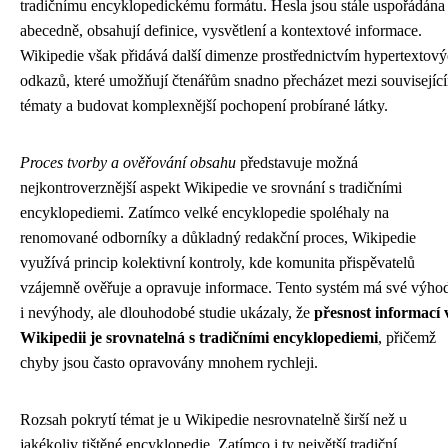
tradičnímu encyklopedickému formátu. Hesla jsou stále uspořádána
abecedně, obsahují definice, vysvětlení a kontextové informace.
Wikipedie však přidává další dimenze prostřednictvím hypertextov
odkazů, které umožňují čtenářům snadno přecházet mezi souvisejíc
tématy a budovat komplexnější pochopení probírané látky.
Proces tvorby a ověřování obsahu
představuje možná
nejkontroverznější aspekt Wikipedie ve srovnání s tradičními
encyklopediemi. Zatímco velké encyklopedie spoléhaly na
renomované odborníky a důkladný redakční proces, Wikipedie
využívá princip kolektivní kontroly, kde komunita přispěvatelů
vzájemně ověřuje a opravuje informace. Tento systém má své výho
i nevýhody, ale dlouhodobé studie ukázaly, že
přesnost informací 
Wikipedii je srovnatelná s tradičními encyklopediemi
, přičemž
chyby jsou často opravovány mnohem rychleji.
Rozsah pokrytí témat je u Wikipedie nesrovnatelně širší než u
jakékoliv tištěné encyklopedie. Zatímco i ty největší tradiční