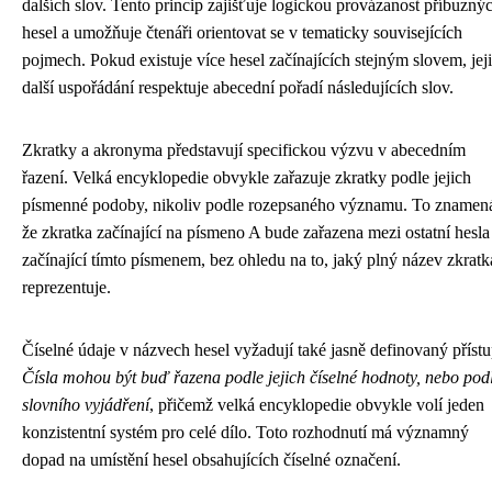
dalších slov. Tento princip zajišťuje logickou provázanost příbuzný
hesel a umožňuje čtenáři orientovat se v tematicky souvisejících
pojmech. Pokud existuje více hesel začínajících stejným slovem, jej
další uspořádání respektuje abecední pořadí následujících slov.
Zkratky a akronyma představují specifickou výzvu v abecedním
řazení. Velká encyklopedie obvykle zařazuje zkratky podle jejich
písmenné podoby, nikoliv podle rozepsaného významu. To znamen
že zkratka začínající na písmeno A bude zařazena mezi ostatní hesla
začínající tímto písmenem, bez ohledu na to, jaký plný název zkratk
reprezentuje.
Číselné údaje v názvech hesel vyžadují také jasně definovaný přístu
Čísla mohou být buď řazena podle jejich číselné hodnoty, nebo pod
slovního vyjádření
, přičemž velká encyklopedie obvykle volí jeden
konzistentní systém pro celé dílo. Toto rozhodnutí má významný
dopad na umístění hesel obsahujících číselné označení.