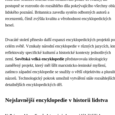
postupně se rozrostlo do rozsáhlého díla pokrývajícího všechny obla
lidského poznání. Britannica zavedla systém odborných autorů a
recenzentů, čímž zvýšila kvalitu a věrohodnost encyklopedických
hesel.
Dvacáté století přineslo další expanzi encyklopedických projektů po
celém světě. Vznikaly národní encyklopedie v různých jazycích, kt
reflektovaly specifické kulturní a historické kontexty jednotlivých
zemí.
Sovětská velká encyklopedie
představovala ideologicky
zaměřený projekt, který měl šířit marxisticko-leninské myšlení,
zatímco západní encyklopedie se snažily o větší objektivitu a plurali
názorů. Technologický pokrok umožnil vytváření stále rozsáhlejších
detailnějších encyklopedických děl.
Nejslavnější encyklopedie v historii lidstva