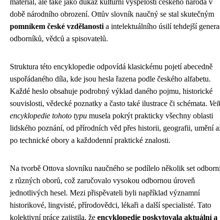
materiál, ale také jako důkaz kulturní vyspělosti českého národa v
době národního obrození. Ottův slovník naučný se stal skutečným
pomníkem české vzdělanosti
a intelektuálního úsilí tehdejší gener
odborníků, vědců a spisovatelů.
Struktura této encyklopedie odpovídá klasickému pojetí abecedně
uspořádaného díla, kde jsou hesla řazena podle českého alfabetu.
Každé heslo obsahuje podrobný výklad daného pojmu, historické
souvislosti, vědecké poznatky a často také ilustrace či schémata.
Vel
encyklopedie tohoto typu
musela pokrýt prakticky všechny oblasti
lidského poznání, od přírodních věd přes historii, geografii, umění a
po technické obory a každodenní praktické znalosti.
Na tvorbě Ottova slovníku naučného se podílelo několik set odborn
z různých oborů, což zaručovalo vysokou odbornou úroveň
jednotlivých hesel. Mezi přispěvateli byli například významní
historikové, lingvisté, přírodovědci, lékaři a další specialisté. Tato
kolektivní práce zajistila, že
encyklopedie poskytovala aktuální a