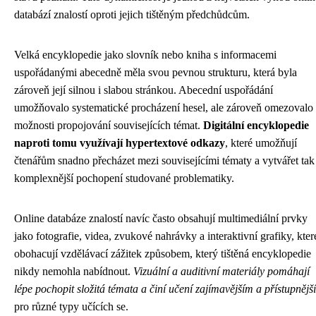
databází znalostí oproti jejich tištěným předchůdcům.
Velká encyklopedie jako slovník nebo kniha s informacemi
uspořádanými abecedně měla svou pevnou strukturu, která byla
zároveň její silnou i slabou stránkou. Abecední uspořádání
umožňovalo systematické procházení hesel, ale zároveň omezovalo
možnosti propojování souvisejících témat.
Digitální encyklopedie
naproti tomu využívají hypertextové odkazy
, které umožňují
čtenářům snadno přecházet mezi souvisejícími tématy a vytvářet tak
komplexnější pochopení studované problematiky.
Online databáze znalostí navíc často obsahují multimediální prvky
jako fotografie, videa, zvukové nahrávky a interaktivní grafiky, kter
obohacují vzdělávací zážitek způsobem, který tištěná encyklopedie
nikdy nemohla nabídnout.
Vizuální a auditivní materiály pomáhají
lépe pochopit složitá témata a činí učení zajímavějším a přístupnějš
pro různé typy učících se.