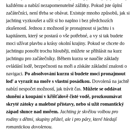
každému a nabízí nezapomenutelné zážitky. Pokud jste úplní
začátečníci, není třeba se obávat. Existuje mnoho způsobů, jak si
jachting vyzkoušet a užít si ho naplno i bez předchozích
zkušeností. Jednou z možností je pronajmout si jachtu i s
kapitánem, který se postará o vše potřebné, a vy si tak budete
moci užívat plavbu a krásy okolní krajiny. Pokud se chcete do
jachtingu ponořit trochu hlouběji, můžete se přihlásit na kurz
jachtingu pro začátečníky. Během kurzu se naučíte základy
ovládání lodě, bezpečnosti na moři a získáte základní znalosti o
navigaci.
Po absolvování kurzu si budete moci pronajmout
loď a vyrazit na moře s vlastní posádkou.
Dovolená na jachtě
nabízí nespočet možností, jak trávit čas.
Můžete se oddávat
slunění a koupání v křišťálově čisté vodě, prozkoumávat
skryté zátoky a malebné přístavy, nebo si užít romantický
západ slunce nad mořem.
Jachting je skvělou volbou pro
rodiny s dětmi, skupiny přátel, ale i pro páry, které hledají
romantickou dovolenou.