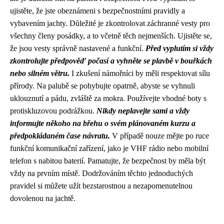
ujistěte, že jste obeznámeni s bezpečnostními pravidly a
vybavením jachty. Důležité je zkontrolovat záchranné vesty pro
všechny členy posádky, a to včetně těch nejmenších. Ujistěte se,
že jsou vesty správně nastavené a funkční.
Před vyplutím si vždy
zkontrolujte předpověď počasí a vyhněte se plavbě v bouřkách
nebo silném větru.
I zkušení námořníci by měli respektovat sílu
přírody. Na palubě se pohybujte opatrně, abyste se vyhnuli
uklouznutí a pádu, zvláště za mokra. Používejte vhodné boty s
protiskluzovou podrážkou.
Nikdy neplavejte sami a vždy
informujte někoho na břehu o svém plánovaném kurzu a
předpokládaném čase návratu.
V případě nouze mějte po ruce
funkční komunikační zařízení, jako je VHF rádio nebo mobilní
telefon s nabitou baterií. Pamatujte, že bezpečnost by měla být
vždy na prvním místě. Dodržováním těchto jednoduchých
pravidel si můžete užít bezstarostnou a nezapomenutelnou
dovolenou na jachtě.