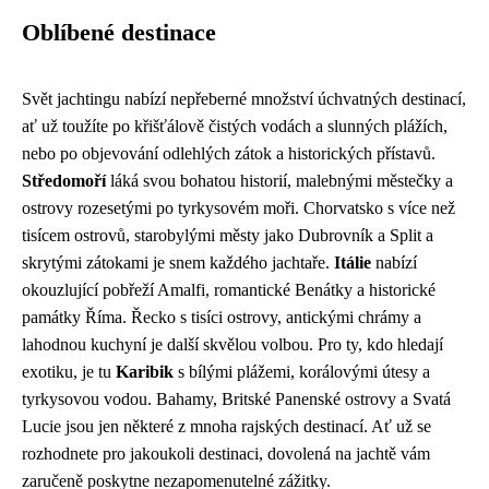
Oblíbené destinace
Svět jachtingu nabízí nepřeberné množství úchvatných destinací,
ať už toužíte po křišťálově čistých vodách a slunných plážích,
nebo po objevování odlehlých zátok a historických přístavů.
Středomoří
láká svou bohatou historií, malebnými městečky a
ostrovy rozesetými po tyrkysovém moři. Chorvatsko s více než
tisícem ostrovů, starobylými městy jako Dubrovník a Split a
skrytými zátokami je snem každého jachtaře.
Itálie
nabízí
okouzlující pobřeží Amalfi, romantické Benátky a historické
památky Říma. Řecko s tisíci ostrovy, antickými chrámy a
lahodnou kuchyní je další skvělou volbou. Pro ty, kdo hledají
exotiku, je tu
Karibik
s bílými plážemi, korálovými útesy a
tyrkysovou vodou. Bahamy, Britské Panenské ostrovy a Svatá
Lucie jsou jen některé z mnoha rajských destinací. Ať už se
rozhodnete pro jakoukoli destinaci, dovolená na jachtě vám
zaručeně poskytne nezapomenutelné zážitky.