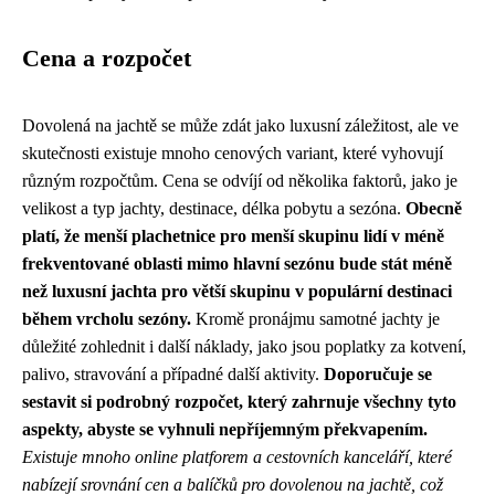
Cena a rozpočet
Dovolená na jachtě se může zdát jako luxusní záležitost, ale ve
skutečnosti existuje mnoho cenových variant, které vyhovují
různým rozpočtům. Cena se odvíjí od několika faktorů, jako je
velikost a typ jachty, destinace, délka pobytu a sezóna.
Obecně
platí, že menší plachetnice pro menší skupinu lidí v méně
frekventované oblasti mimo hlavní sezónu bude stát méně
než luxusní jachta pro větší skupinu v populární destinaci
během vrcholu sezóny.
Kromě pronájmu samotné jachty je
důležité zohlednit i další náklady, jako jsou poplatky za kotvení,
palivo, stravování a případné další aktivity.
Doporučuje se
sestavit si podrobný rozpočet, který zahrnuje všechny tyto
aspekty, abyste se vyhnuli nepříjemným překvapením.
Existuje mnoho online platforem a cestovních kanceláří, které
nabízejí srovnání cen a balíčků pro dovolenou na jachtě, což