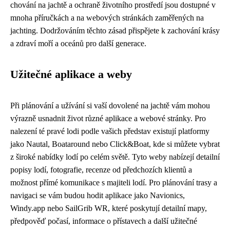
chování na jachtě a ochraně životního prostředí jsou dostupné v
mnoha příručkách a na webových stránkách zaměřených na
jachting. Dodržováním těchto zásad přispějete k zachování krásy
a zdraví moří a oceánů pro další generace.
Užitečné aplikace a weby
Při plánování a užívání si vaší dovolené na jachtě vám mohou
výrazně usnadnit život různé aplikace a webové stránky. Pro
nalezení té pravé lodi podle vašich představ existují platformy
jako Nautal, Boataround nebo Click&Boat, kde si můžete vybrat
z široké nabídky lodí po celém světě. Tyto weby nabízejí detailní
popisy lodí, fotografie, recenze od předchozích klientů a
možnost přímé komunikace s majiteli lodí. Pro plánování trasy a
navigaci se vám budou hodit aplikace jako Navionics,
Windy.app nebo SailGrib WR, které poskytují detailní mapy,
předpověď počasí, informace o přístavech a další užitečné