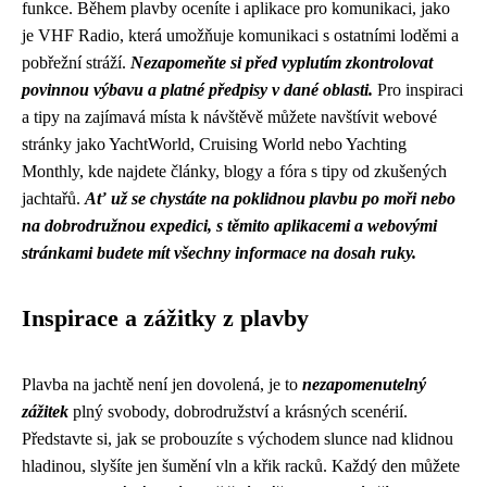
funkce. Během plavby oceníte i aplikace pro komunikaci, jako
je VHF Radio, která umožňuje komunikaci s ostatními loděmi a
pobřežní stráží.
Nezapomeňte si před vyplutím zkontrolovat
povinnou výbavu a platné předpisy v dané oblasti.
Pro inspiraci
a tipy na zajímavá místa k návštěvě můžete navštívit webové
stránky jako YachtWorld, Cruising World nebo Yachting
Monthly, kde najdete články, blogy a fóra s tipy od zkušených
jachtařů.
Ať už se chystáte na poklidnou plavbu po moři nebo
na dobrodružnou expedici, s těmito aplikacemi a webovými
stránkami budete mít všechny informace na dosah ruky.
Inspirace a zážitky z plavby
Plavba na jachtě není jen dovolená, je to
nezapomenutelný
zážitek
plný svobody, dobrodružství a krásných scenérií.
Představte si, jak se probouzíte s východem slunce nad klidnou
hladinou, slyšíte jen šumění vln a křik racků. Každý den můžete