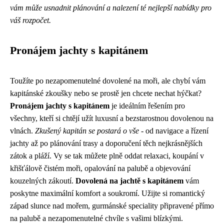
vám může usnadnit plánování a nalezení té nejlepší nabídky pro
váš rozpočet.
Pronájem jachty s kapitánem
Toužíte po nezapomenutelné dovolené na moři, ale chybí vám
kapitánské zkoušky nebo se prostě jen chcete nechat hýčkat?
Pronájem jachty s kapitánem
je ideálním řešením pro
všechny, kteří si chtějí užít luxusní a bezstarostnou dovolenou na
vlnách.
Zkušený kapitán se postará o vše
- od navigace a řízení
jachty až po plánování trasy a doporučení těch nejkrásnějších
zátok a pláží. Vy se tak můžete plně oddat relaxaci, koupání v
křišťálově čistém moři, opalování na palubě a objevování
kouzelných zákoutí.
Dovolená na jachtě s kapitánem
vám
poskytne maximální komfort a soukromí. Užijte si romantický
západ slunce nad mořem, gurmánské speciality připravené přímo
na palubě a nezapomenutelné chvíle s vašimi blízkými.