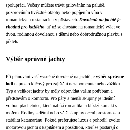
spolupráci. Večery můžete trávit grilováním na palubě,
pozorováním hvězdné oblohy nebo popíjením vína v
romantických restauracích v přístavech.
Dovolená na jachtě je
vhodná pro každého
, ať už se chystáte na romantický výlet ve
dvou, rodinnou dovolenou s dětmi nebo dobrodružnou plavbu s
přáteli.
Výběr správné jachty
Při plánování vaší vysněné dovolené na jachtě je
výběr správné
lodi
naprosto klíčový pro zajištění nezapomenutelného zážitku.
Typ a velikost jachty by měly odpovídat vašim potřebám a
představám o komfortu. Pro páry a menší skupiny je ideální
volbou plachetnice, která nabízí romantiku a blízký kontakt s
mořem. Rodiny s dětmi nebo větší skupiny ocení prostornost a
stabilitu katamaránu. Pokud preferujete luxus a pohodlí, zvolte
motorovou jachtu s kapitánem a posádkou, kteří se postarají o