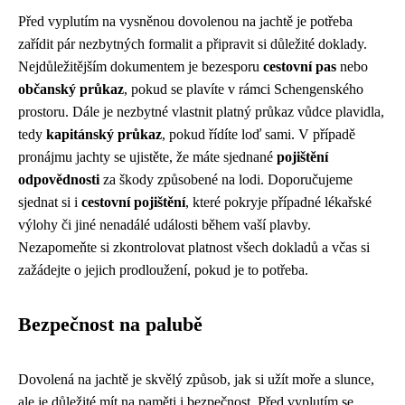
Před vyplutím na vysněnou dovolenou na jachtě je potřeba
zařídit pár nezbytných formalit a připravit si důležité doklady.
Nejdůležitějším dokumentem je bezesporu
cestovní pas
nebo
občanský průkaz
, pokud se plavíte v rámci Schengenského
prostoru. Dále je nezbytné vlastnit platný průkaz vůdce plavidla,
tedy
kapitánský průkaz
, pokud řídíte loď sami. V případě
pronájmu jachty se ujistěte, že máte sjednané
pojištění
odpovědnosti
za škody způsobené na lodi. Doporučujeme
sjednat si i
cestovní pojištění
, které pokryje případné lékařské
výlohy či jiné nenadálé události během vaší plavby.
Nezapomeňte si zkontrolovat platnost všech dokladů a včas si
zažádejte o jejich prodloužení, pokud je to potřeba.
Bezpečnost na palubě
Dovolená na jachtě je skvělý způsob, jak si užít moře a slunce,
ale je důležité mít na paměti i bezpečnost. Před vyplutím se