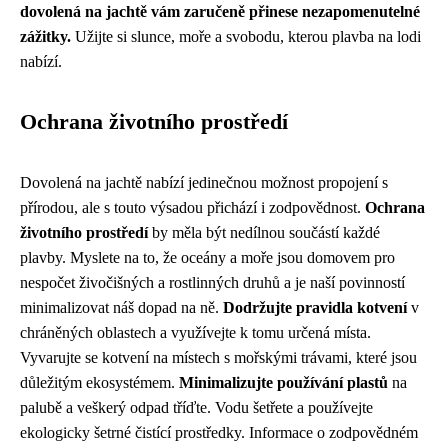
dovolená na jachtě vám zaručeně přinese nezapomenutelné
zážitky.
Užijte si slunce, moře a svobodu, kterou plavba na lodi
nabízí.
Ochrana životního prostředí
Dovolená na jachtě nabízí jedinečnou možnost propojení s
přírodou, ale s touto výsadou přichází i zodpovědnost.
Ochrana
životního prostředí
by měla být nedílnou součástí každé
plavby. Myslete na to, že oceány a moře jsou domovem pro
nespočet živočišných a rostlinných druhů a je naší povinností
minimalizovat náš dopad na ně.
Dodržujte pravidla kotvení
v
chráněných oblastech a využívejte k tomu určená místa.
Vyvarujte se kotvení na místech s mořskými trávami, které jsou
důležitým ekosystémem.
Minimalizujte používání plastů
na
palubě a veškerý odpad tříďte. Vodu šetřete a používejte
ekologicky šetrné čistící prostředky. Informace o zodpovědném