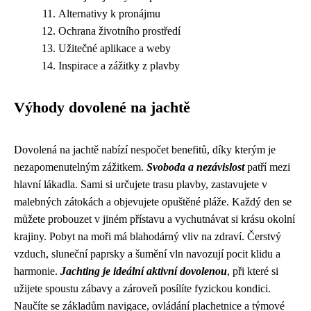
Alternativy k pronájmu
Ochrana životního prostředí
Užitečné aplikace a weby
Inspirace a zážitky z plavby
Výhody dovolené na jachtě
Dovolená na jachtě nabízí nespočet benefitů, díky kterým je
nezapomenutelným zážitkem.
Svoboda a nezávislost
patří mezi
hlavní lákadla. Sami si určujete trasu plavby, zastavujete v
malebných zátokách a objevujete opuštěné pláže. Každý den se
můžete probouzet v jiném přístavu a vychutnávat si krásu okolní
krajiny. Pobyt na moři má blahodárný vliv na zdraví. Čerstvý
vzduch, sluneční paprsky a šumění vln navozují pocit klidu a
harmonie.
Jachting je ideální aktivní dovolenou
, při které si
užijete spoustu zábavy a zároveň posílíte fyzickou kondici.
Naučíte se základům navigace, ovládání plachetnice a týmové