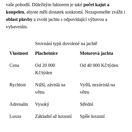
vaše pohodlí. Důležitým faktorem je také
počet kajut a
koupelen
, abyste měli dostatek soukromí. Nezapomeňte zvážit i
oblast plavby
a zvolit jachtu s odpovídající výbavou a
vybavením.
Srovnání typů dovolené na jachtě
Vlastnost
Plachetnice
Motorová jachta
Cena
Od 20 000
Od 40 000 Kč/týden
Kč/týden
Rychlost
Nižší, závislá na
Vyšší, nezávislá na
větru
větru
Adrenalin
Vysoký
Střední
Luxus
Základní až luxusní
Spíše luxusní