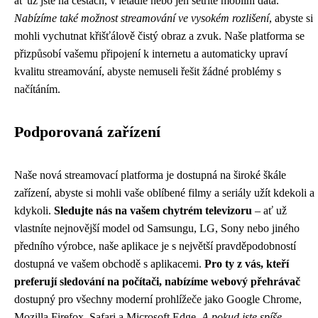
ať už jste na cestách, v letadle nebo jen šetříte mobilní data.
Nabízíme také možnost streamování ve vysokém rozlišení
, abyste si
mohli vychutnat křišťálově čistý obraz a zvuk. Naše platforma se
přizpůsobí vašemu připojení k internetu a automaticky upraví
kvalitu streamování, abyste nemuseli řešit žádné problémy s
načítáním.
Podporovaná zařízení
Naše nová streamovací platforma je dostupná na široké škále
zařízení, abyste si mohli vaše oblíbené filmy a seriály užít kdekoli a
kdykoli.
Sledujte nás na vašem chytrém televizoru
– ať už
vlastníte nejnovější model od Samsungu, LG, Sony nebo jiného
předního výrobce, naše aplikace je s největší pravděpodobností
dostupná ve vašem obchodě s aplikacemi.
Pro ty z vás, kteří
preferují sledování na počítači, nabízíme webový přehrávač
dostupný pro všechny moderní prohlížeče jako Google Chrome,
Mozilla Firefox, Safari a Microsoft Edge.
A pokud jste spíše