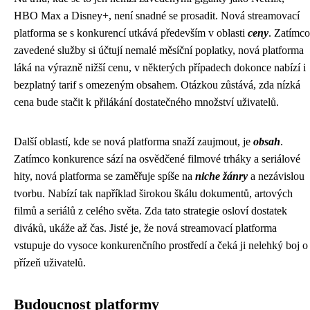
HBO Max a Disney+, není snadné se prosadit. Nová streamovací
platforma se s konkurencí utkává především v oblasti
ceny
. Zatímco
zavedené služby si účtují nemalé měsíční poplatky, nová platforma
láká na výrazně nižší cenu, v některých případech dokonce nabízí i
bezplatný tarif s omezeným obsahem. Otázkou zůstává, zda nízká
cena bude stačit k přilákání dostatečného množství uživatelů.
Další oblastí, kde se nová platforma snaží zaujmout, je
obsah
.
Zatímco konkurence sází na osvědčené filmové trháky a seriálové
hity, nová platforma se zaměřuje spíše na
niche žánry
a nezávislou
tvorbu. Nabízí tak například širokou škálu dokumentů, artových
filmů a seriálů z celého světa. Zda tato strategie osloví dostatek
diváků, ukáže až čas. Jisté je, že nová streamovací platforma
vstupuje do vysoce konkurenčního prostředí a čeká ji nelehký boj o
přízeň uživatelů.
Budoucnost platformy