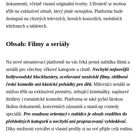
dokumentů, včetně vlastní originální tvorby.
Uživatelé se mohou
těšit na exkluzivní obsah, který jinde nenajdou
. Platforma bude
dostupná na chytrých televizích, herních konzolích, mobilních
telefonech a tabletech.
Obsah: Filmy a seriály
Na nové streamovací platformě na vás čeká pestrá nabídka filmů a
seriálů pro všechny věkové kategorie a chutě.
Nechybí nejnovější
hollywoodské blockbustery, oceňované nezávislé filmy, oblíbené
české komedie ani klasické pohádky pro děti.
Milovníci seriálů se
můžou těšit na exkluzivní premiéry, strhující kriminálky, napínavé
thrillery i romantické komedie. Platforma se také pyšní širokou
škálou dokumentů, koncertních záznamů a stand-up comedy
speciálů.
Pro snadnou orientaci v nabídce je obsah rozdělen do
přehledných kategorií a nechybí ani propracovaný vyhledávač.
Díky možnosti vytvářet si vlastní profily si na své přijde celá rodina.