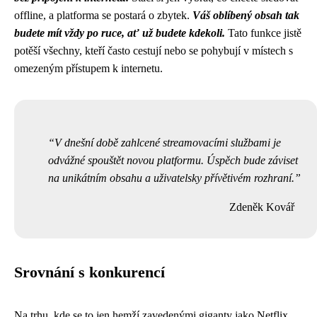
offline, a platforma se postará o zbytek.
Váš oblíbený obsah tak
budete mít vždy po ruce, ať už budete kdekoli.
Tato funkce jistě
potěší všechny, kteří často cestují nebo se pohybují v místech s
omezeným přístupem k internetu.
V dnešní době zahlcené streamovacími službami je
odvážné spouštět novou platformu. Úspěch bude záviset
na unikátním obsahu a uživatelsky přívětivém rozhraní.
Zdeněk Kovář
Srovnání s konkurencí
Na trhu, kde se to jen hemží zavedenými giganty jako Netflix,