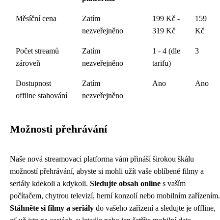
Měsíční cena
Zatím
199 Kč -
159
nezveřejněno
319 Kč
Kč
Počet streamů
Zatím
1 - 4 (dle
3
zároveň
nezveřejněno
tarifu)
Dostupnost
Zatím
Ano
Ano
offline stahování
nezveřejněno
Možnosti přehrávání
Naše nová streamovací platforma vám přináší širokou škálu
možností přehrávání, abyste si mohli užít vaše oblíbené filmy a
seriály kdekoli a kdykoli.
Sledujte obsah online
s vaším
počítačem, chytrou televizí, herní konzolí nebo mobilním zařízením.
Stáhněte si filmy a seriály
do vašeho zařízení a sledujte je offline,