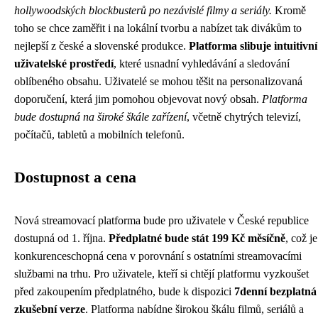
hollywoodských blockbusterů po nezávislé filmy a seriály.
Kromě
toho se chce zaměřit i na lokální tvorbu a nabízet tak divákům to
nejlepší z české a slovenské produkce.
Platforma slibuje intuitivní
uživatelské prostředí
, které usnadní vyhledávání a sledování
oblíbeného obsahu. Uživatelé se mohou těšit na personalizovaná
doporučení, která jim pomohou objevovat nový obsah.
Platforma
bude dostupná na široké škále zařízení
, včetně chytrých televizí,
počítačů, tabletů a mobilních telefonů.
Dostupnost a cena
Nová streamovací platforma bude pro uživatele v České republice
dostupná od 1. října.
Předplatné bude stát 199 Kč měsíčně
, což je
konkurenceschopná cena v porovnání s ostatními streamovacími
službami na trhu. Pro uživatele, kteří si chtějí platformu vyzkoušet
před zakoupením předplatného, bude k dispozici
7denní bezplatná
zkušební verze
. Platforma nabídne širokou škálu filmů, seriálů a