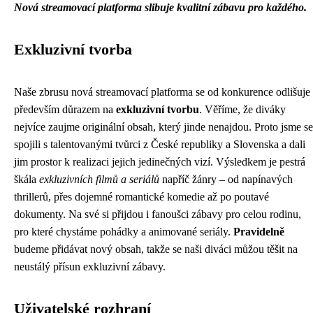
Nová streamovací platforma slibuje kvalitní zábavu pro každého.
Exkluzivní tvorba
Naše zbrusu nová streamovací platforma se od konkurence odlišuje
především důrazem na
exkluzivní tvorbu
. Věříme, že diváky
nejvíce zaujme originální obsah, který jinde nenajdou. Proto jsme se
spojili s talentovanými tvůrci z České republiky a Slovenska a dali
jim prostor k realizaci jejich jedinečných vizí. Výsledkem je pestrá
škála
exkluzivních filmů a seriálů
napříč žánry – od napínavých
thrillerů, přes dojemné romantické komedie až po poutavé
dokumenty. Na své si přijdou i fanoušci zábavy pro celou rodinu,
pro které chystáme pohádky a animované seriály.
Pravidelně
budeme přidávat nový obsah, takže se naši diváci můžou těšit na
neustálý přísun exkluzivní zábavy.
Uživatelské rozhraní