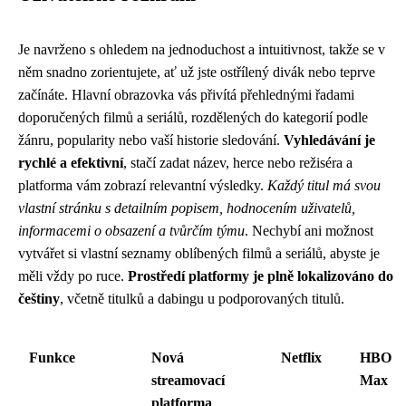
Je navrženo s ohledem na jednoduchost a intuitivnost, takže se v
něm snadno zorientujete, ať už jste ostřílený divák nebo teprve
začínáte. Hlavní obrazovka vás přivítá přehlednými řadami
doporučených filmů a seriálů, rozdělených do kategorií podle
žánru, popularity nebo vaší historie sledování.
Vyhledávání je
rychlé a efektivní
, stačí zadat název, herce nebo režiséra a
platforma vám zobrazí relevantní výsledky.
Každý titul má svou
vlastní stránku s detailním popisem, hodnocením uživatelů,
informacemi o obsazení a tvůrčím týmu
. Nechybí ani možnost
vytvářet si vlastní seznamy oblíbených filmů a seriálů, abyste je
měli vždy po ruce.
Prostředí platformy je plně lokalizováno do
češtiny
, včetně titulků a dabingu u podporovaných titulů.
Funkce
Nová
Netflix
HBO
streamovací
Max
platforma