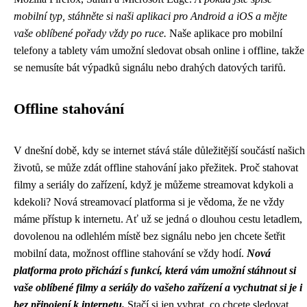
mobilní typ, stáhněte si naši aplikaci pro Android a iOS a mějte
vaše oblíbené pořady vždy po ruce.
Naše aplikace pro mobilní
telefony a tablety vám umožní sledovat obsah online i offline, takže
se nemusíte bát výpadků signálu nebo drahých datových tarifů.
Offline stahování
V dnešní době, kdy se internet stává stále důležitější součástí našich
životů, se může zdát offline stahování jako přežitek. Proč stahovat
filmy a seriály do zařízení, když je můžeme streamovat kdykoli a
kdekoli? Nová streamovací platforma si je vědoma, že ne vždy
máme přístup k internetu. Ať už se jedná o dlouhou cestu letadlem,
dovolenou na odlehlém místě bez signálu nebo jen chcete šetřit
mobilní data, možnost offline stahování se vždy hodí.
Nová
platforma proto přichází s funkcí, která vám umožní stáhnout si
vaše oblíbené filmy a seriály do vašeho zařízení a vychutnat si je i
bez připojení k internetu.
Stačí si jen vybrat, co chcete sledovat