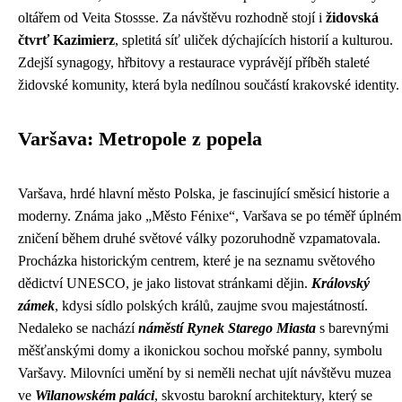
oltářem od Veita Stossse. Za návštěvu rozhodně stojí i
židovská
čtvrť Kazimierz
, spletitá síť uliček dýchajících historií a kulturou.
Zdejší synagogy, hřbitovy a restaurace vyprávějí příběh staleté
židovské komunity, která byla nedílnou součástí krakovské identity.
Varšava: Metropole z popela
Varšava, hrdé hlavní město Polska, je fascinující směsicí historie a
moderny. Známa jako „Město Fénixe“, Varšava se po téměř úplném
zničení během druhé světové války pozoruhodně vzpamatovala.
Procházka historickým centrem, které je na seznamu světového
dědictví UNESCO, je jako listovat stránkami dějin.
Královský
zámek
, kdysi sídlo polských králů, zaujme svou majestátností.
Nedaleko se nachází
náměstí Rynek Starego Miasta
s barevnými
měšťanskými domy a ikonickou sochou mořské panny, symbolu
Varšavy. Milovníci umění by si neměli nechat ujít návštěvu muzea
ve
Wilanowském paláci
, skvostu barokní architektury, který se