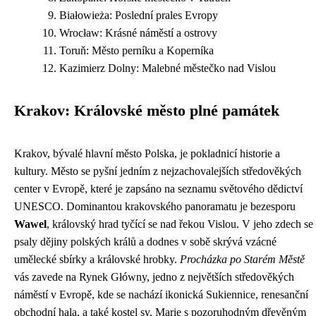
Białowieża: Poslední prales Evropy
Wrocław: Krásné náměstí a ostrovy
Toruň: Město perníku a Koperníka
Kazimierz Dolny: Malebné městečko nad Vislou
Krakov: Královské město plné památek
Krakov, bývalé hlavní město Polska, je pokladnicí historie a
kultury. Město se pyšní jedním z nejzachovalejších středověkých
center v Evropě, které je zapsáno na seznamu světového dědictví
UNESCO. Dominantou krakovského panoramatu je bezesporu
Wawel
, královský hrad tyčící se nad řekou Vislou. V jeho zdech se
psaly dějiny polských králů a dodnes v sobě skrývá vzácné
umělecké sbírky a královské hrobky.
Procházka po Starém Městě
vás zavede na Rynek Główny, jedno z největších středověkých
náměstí v Evropě, kde se nachází ikonická Sukiennice, renesanční
obchodní hala, a také kostel sv. Marie s pozoruhodným dřevěným