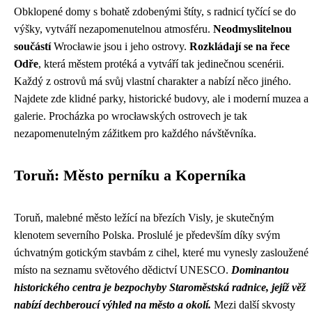
Obklopené domy s bohatě zdobenými štíty, s radnicí tyčící se do
výšky, vytváří nezapomenutelnou atmosféru.
Neodmyslitelnou
součástí
Wrocławie jsou i jeho ostrovy.
Rozkládají se na řece
Odře
, která městem protéká a vytváří tak jedinečnou scenérii.
Každý z ostrovů má svůj vlastní charakter a nabízí něco jiného.
Najdete zde klidné parky, historické budovy, ale i moderní muzea a
galerie. Procházka po wrocławských ostrovech je tak
nezapomenutelným zážitkem pro každého návštěvníka.
Toruň: Město perníku a Koperníka
Toruň, malebné město ležící na březích Visly, je skutečným
klenotem severního Polska. Proslulé je především díky svým
úchvatným gotickým stavbám z cihel, které mu vynesly zasloužené
místo na seznamu světového dědictví UNESCO.
Dominantou
historického centra je bezpochyby Staroměstská radnice, jejíž věž
nabízí dechberoucí výhled na město a okolí.
Mezi další skvosty