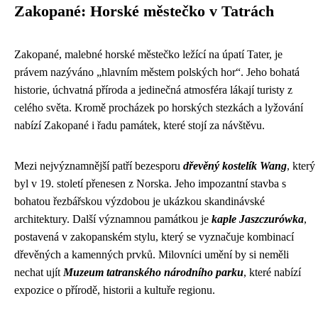
Zakopané: Horské městečko v Tatrách
Zakopané, malebné horské městečko ležící na úpatí Tater, je
právem nazýváno „hlavním městem polských hor“. Jeho bohatá
historie, úchvatná příroda a jedinečná atmosféra lákají turisty z
celého světa. Kromě procházek po horských stezkách a lyžování
nabízí Zakopané i řadu památek, které stojí za návštěvu.
Mezi nejvýznamnější patří bezesporu
dřevěný kostelík Wang
, který
byl v 19. století přenesen z Norska. Jeho impozantní stavba s
bohatou řezbářskou výzdobou je ukázkou skandinávské
architektury. Další významnou památkou je
kaple Jaszczurówka
,
postavená v zakopanském stylu, který se vyznačuje kombinací
dřevěných a kamenných prvků. Milovníci umění by si neměli
nechat ujít
Muzeum tatranského národního parku
, které nabízí
expozice o přírodě, historii a kultuře regionu.