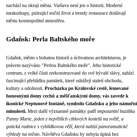
nachází na okraji města. Varšava není jen o historii. Moderní
mrakodrapy, pulzující noční život a trendy restaurace dodávají
městu kosmopolitní atmosféru.
Gdaňsk: Perla Baltského moře
Gdaňsk, město s bohatou historií a úchvatnou architekturou, je
právem nazýváno "Perlou Baltského moře". Jeho historické
centrum, z velké části zrekonstruované do své bývalé slávy, nabízí
fascinující přehlídku památek, které odrážejí staletí obchodu,
kultury a odolnosti.
Procházka po Královské cestě, lemované
honosnými domy cechů a měšťanskými domy, vás zavede k
ikonické Neptunově fontáně, symbolu Gdaňsku a jeho námořní
minulosti.
Mezi další významné památky patří
impozantní bazilika
Panny Marie, jeden z největších cihlových kostelů na světě, a
gotická radnice s vyhlídkovou věží, která nabízí panoramatické
výhledy na město
. Návštěva Gdaňsku by nebyla úplná bez