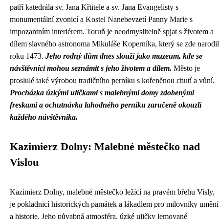
patří katedrála sv. Jana Křtitele a sv. Jana Evangelisty s
monumentální zvonicí a Kostel Nanebevzetí Panny Marie s
impozantním interiérem. Toruň je neodmyslitelně spjat s životem a
dílem slavného astronoma Mikuláše Koperníka, který se zde narodil
roku 1473.
Jeho rodný dům dnes slouží jako muzeum, kde se
návštěvníci mohou seznámit s jeho životem a dílem.
Město je
proslulé také výrobou tradičního perníku s kořeněnou chutí a vůní.
Procházka úzkými uličkami s malebnými domy zdobenými
freskami a ochutnávka lahodného perníku zaručeně okouzlí
každého návštěvníka.
Kazimierz Dolny: Malebné městečko nad
Vislou
Kazimierz Dolny, malebné městečko ležící na pravém břehu Visly,
je pokladnicí historických památek a lákadlem pro milovníky umění
a historie. Jeho půvabná atmosféra, úzké uličky lemované