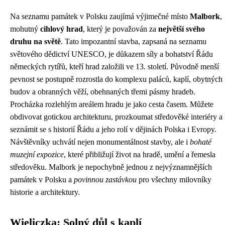
Na seznamu památek v Polsku zaujímá výjimečné místo
Malbork
,
mohutný
cihlový hrad
, který je považován za
největší svého
druhu na světě
. Tato impozantní stavba, zapsaná na seznamu
světového dědictví UNESCO, je důkazem síly a bohatství Řádu
německých rytířů, kteří hrad založili ve 13. století. Původně menší
pevnost se postupně rozrostla do komplexu paláců, kaplí, obytných
budov a obranných věží, obehnaných třemi pásmy hradeb.
Procházka rozlehlým areálem hradu je jako cesta časem. Můžete
obdivovat gotickou architekturu, prozkoumat středověké interiéry a
seznámit se s historií Řádu a jeho rolí v dějinách Polska i Evropy.
Návštěvníky uchvátí nejen monumentálnost stavby, ale i
bohaté
muzejní expozice
, které přibližují život na hradě, umění a řemesla
středověku. Malbork je nepochybně jednou z nejvýznamnějších
památek v Polsku a
povinnou zastávkou
pro všechny milovníky
historie a architektury.
Wieliczka: Solný důl s kaplí