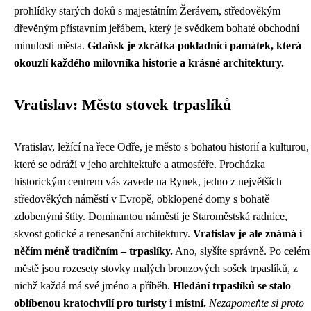
prohlídky starých doků s majestátním Žerávem, středověkým
dřevěným přístavním jeřábem, který je svědkem bohaté obchodní
minulosti města.
Gdaňsk je zkrátka pokladnicí památek, která
okouzlí každého milovníka historie a krásné architektury.
Vratislav: Město stovek trpaslíků
Vratislav, ležící na řece Odře, je město s bohatou historií a kulturou,
které se odráží v jeho architektuře a atmosféře. Procházka
historickým centrem vás zavede na Rynek, jedno z největších
středověkých náměstí v Evropě, obklopené domy s bohatě
zdobenými štíty. Dominantou náměstí je Staroměstská radnice,
skvost gotické a renesanční architektury.
Vratislav je ale známá i
něčím méně tradičním – trpaslíky.
Ano, slyšíte správně. Po celém
městě jsou rozesety stovky malých bronzových sošek trpaslíků, z
nichž každá má své jméno a příběh.
Hledání trpaslíků se stalo
oblíbenou kratochvílí pro turisty i místní.
Nezapomeňte si proto