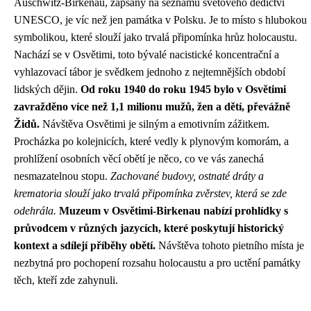
Auschwitz-Birkenau, zapsaný na seznamu světového dědictví
UNESCO, je víc než jen památka v Polsku. Je to místo s hlubokou
symbolikou, které slouží jako trvalá připomínka hrůz holocaustu.
Nachází se v Osvětimi, toto bývalé nacistické koncentrační a
vyhlazovací tábor je svědkem jednoho z nejtemnějších období
lidských dějin.
Od roku 1940 do roku 1945 bylo v Osvětimi
zavražděno více než 1,1 milionu mužů, žen a dětí, převážně
Židů.
Návštěva Osvětimi je silným a emotivním zážitkem.
Procházka po kolejnicích, které vedly k plynovým komorám, a
prohlížení osobních věcí obětí je něco, co ve vás zanechá
nesmazatelnou stopu.
Zachované budovy, ostnaté dráty a
krematoria slouží jako trvalá připomínka zvěrstev, která se zde
odehrála.
Muzeum v Osvětimi-Birkenau nabízí prohlídky s
průvodcem v různých jazycích, které poskytují historický
kontext a sdílejí příběhy obětí.
Návštěva tohoto pietního místa je
nezbytná pro pochopení rozsahu holocaustu a pro uctění památky
těch, kteří zde zahynuli.