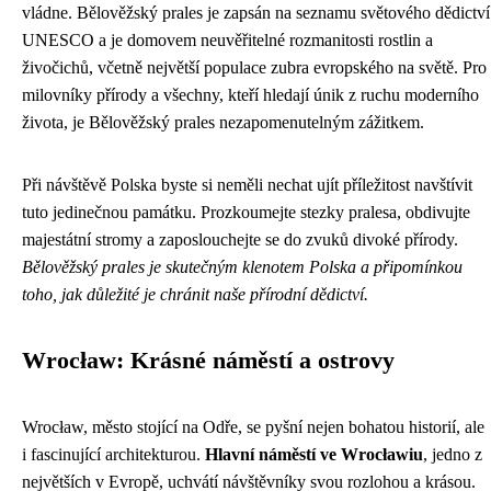
vládne. Bělověžský prales je zapsán na seznamu světového dědictví
UNESCO a je domovem neuvěřitelné rozmanitosti rostlin a
živočichů, včetně největší populace zubra evropského na světě. Pro
milovníky přírody a všechny, kteří hledají únik z ruchu moderního
života, je Bělověžský prales nezapomenutelným zážitkem.
Při návštěvě Polska byste si neměli nechat ujít příležitost navštívit
tuto jedinečnou památku. Prozkoumejte stezky pralesa, obdivujte
majestátní stromy a zaposlouchejte se do zvuků divoké přírody.
Bělověžský prales je skutečným klenotem Polska a připomínkou
toho, jak důležité je chránit naše přírodní dědictví.
Wrocław: Krásné náměstí a ostrovy
Wrocław, město stojící na Odře, se pyšní nejen bohatou historií, ale
i fascinující architekturou.
Hlavní náměstí ve Wrocławiu
, jedno z
největších v Evropě, uchvátí návštěvníky svou rozlohou a krásou.