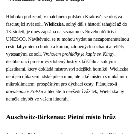
Hluboko pod zemí, v malebném polském Krakově, se ukrývá
fascinující svět soli.
Wieliczka
, solný důl s historií sahající až do
13. století, je dnes zapsána na seznamu světového dědictví
UNESCO. Návštěvníci se tu mohou vydat na nezapomenutelnou
cestu labyrintem chodeb a komor, zdobených sochami a reliéfy
vytesanými ze soli.
Vrcholem prohlídky je kaple sv. Kingy
,
dechberoucí prostor vyzdobený lustry z křišťálu a solnými
plastikami, který dokládá mistrovství zdejších horníků. Wieliczka
není jen důkazem lidské píle a umu, ale také místem s unikátním
mikroklimatem, prospěšným pro dýchací cesty. Plánujete-li
dovolenou v Polsku
a hledáte-li nevšední zážitek, Wieliczka by
neměla chybět ve vašem itineráři.
Auschwitz-Birkenau: Pietní místo hrůz