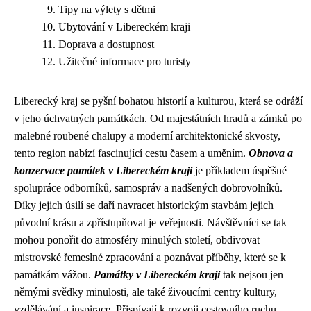
Tipy na výlety s dětmi
Ubytování v Libereckém kraji
Doprava a dostupnost
Užitečné informace pro turisty
Liberecký kraj se pyšní bohatou historií a kulturou, která se odráží
v jeho úchvatných památkách. Od majestátních hradů a zámků po
malebné roubené chalupy a moderní architektonické skvosty,
tento region nabízí fascinující cestu časem a uměním.
Obnova a
konzervace památek v Libereckém kraji
je příkladem úspěšné
spolupráce odborníků, samospráv a nadšených dobrovolníků.
Díky jejich úsilí se daří navracet historickým stavbám jejich
původní krásu a zpřístupňovat je veřejnosti. Návštěvníci se tak
mohou ponořit do atmosféry minulých století, obdivovat
mistrovské řemeslné zpracování a poznávat příběhy, které se k
památkám vážou.
Památky v Libereckém kraji
tak nejsou jen
němými svědky minulosti, ale také živoucími centry kultury,
vzdělávání a inspirace. Přispívají k rozvoji cestovního ruchu,