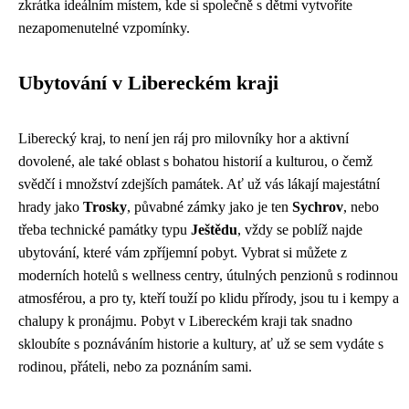
zkrátka ideálním místem, kde si společně s dětmi vytvoříte
nezapomenutelné vzpomínky.
Ubytování v Libereckém kraji
Liberecký kraj, to není jen ráj pro milovníky hor a aktivní
dovolené, ale také oblast s bohatou historií a kulturou, o čemž
svědčí i množství zdejších památek. Ať už vás lákají majestátní
hrady jako
Trosky
, půvabné zámky jako je ten
Sychrov
, nebo
třeba technické památky typu
Ještědu
, vždy se poblíž najde
ubytování, které vám zpříjemní pobyt. Vybrat si můžete z
moderních hotelů s wellness centry, útulných penzionů s rodinnou
atmosférou, a pro ty, kteří touží po klidu přírody, jsou tu i kempy a
chalupy k pronájmu. Pobyt v Libereckém kraji tak snadno
skloubíte s poznáváním historie a kultury, ať už se sem vydáte s
rodinou, přáteli, nebo za poznáním sami.