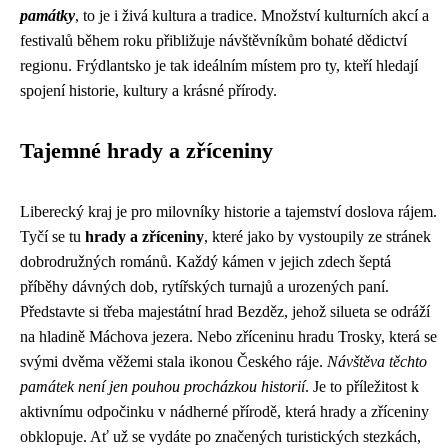
památky
, to je i živá kultura a tradice. Množství kulturních akcí a
festivalů během roku přibližuje návštěvníkům bohaté dědictví
regionu. Frýdlantsko je tak ideálním místem pro ty, kteří hledají
spojení historie, kultury a krásné přírody.
Tajemné hrady a zříceniny
Liberecký kraj je pro milovníky historie a tajemství doslova rájem.
Tyčí se tu
hrady a zříceniny
, které jako by vystoupily ze stránek
dobrodružných románů. Každý kámen v jejich zdech šeptá
příběhy dávných dob, rytířských turnajů a urozených paní.
Představte si třeba majestátní hrad Bezděz, jehož silueta se odráží
na hladině Máchova jezera. Nebo zříceninu hradu Trosky, která se
svými dvěma věžemi stala ikonou Českého ráje.
Návštěva těchto
památek není jen pouhou procházkou historií
. Je to příležitost k
aktivnímu odpočinku v nádherné přírodě, která hrady a zříceniny
obklopuje. Ať už se vydáte po značených turistických stezkách,