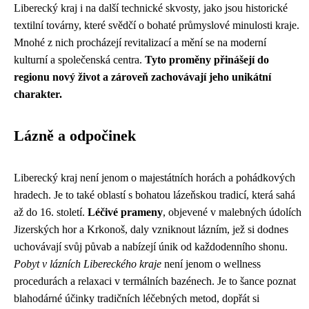
Liberecký kraj i na další technické skvosty, jako jsou historické
textilní továrny, které svědčí o bohaté průmyslové minulosti kraje.
Mnohé z nich procházejí revitalizací a mění se na moderní
kulturní a společenská centra.
Tyto proměny přinášejí do
regionu nový život a zároveň zachovávají jeho unikátní
charakter.
Lázně a odpočinek
Liberecký kraj není jenom o majestátních horách a pohádkových
hradech. Je to také oblastí s bohatou lázeňskou tradicí, která sahá
až do 16. století.
Léčivé prameny
, objevené v malebných údolích
Jizerských hor a Krkonoš, daly vzniknout lázním, jež si dodnes
uchovávají svůj půvab a nabízejí únik od každodenního shonu.
Pobyt v lázních Libereckého kraje
není jenom o wellness
procedurách a relaxaci v termálních bazénech. Je to šance poznat
blahodárné účinky tradičních léčebných metod, dopřát si