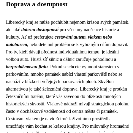
Doprava a dostupnost
Liberecký kraj se může pochlubit nejenom krásou svých památek,
ale také
dobrou dostupností
pro všechny nadšence historie a
kultury. Ať už preferujete
cestování autem, vlakem nebo
autobusem
, nebudete mít problém se k vybraným cílům dopravit.
Pro ty, kteří dávají přednost individuálnímu tempu, je ideální
volbou auto. Hustá síť silnic a dálnic zaručuje pohodlnou a
bezproblémovou jízdu
. Pokud se chcete vyhnout starostem s
parkováním, mnoho památek nabízí vlastní parkoviště nebo se
nachází v blízkosti veřejných parkovacích ploch. Skvělou
alternativou je také železniční doprava. Liberecký kraj je protkán
železničními tratěmi, které vás zavedou do blízkosti mnohých
historických skvostů. Vlakové nádraží mívají strategickou polohu,
často v docházkové vzdálenosti od centra města či památek.
Cestování vlakem je navíc šetrné k životnímu prostředí a
umožňuje vám kochat se krásou krajiny. Pro milovníky hromadné