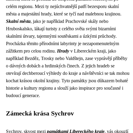
celém regionu. Mezi ty nejúchvatnější patří bezesporu skalní
města a majestátní hrady, které se tyčí nad malebnou krajinou.
Skalní města
, jako je například Prachovské skály nebo
Hruboskalsko, lákají turisty z celého světa svými bizarními
skalními útvary, tajemnými soutěskami a úzkými průchody.
Procházka těmito přírodními labyrinty je nezapomenutelným
zážitkem pro celou rodinu.
Hrady
v Libereckém kraji, jako
například Bezděz, Trosky nebo Valdštejn, zase vyprávějí příběhy
o dávných dobách a hrdinských činech. Z jejich hradeb se
otevírají dechberoucí výhledy do kraje a návštěvníci se tak mohou
kochat krásou okolní krajiny. Tyto památky jsou důkazem bohaté
historie a kultury regionu a slouží jako inspirace pro současné i
budoucí generace.
Zámecká krása Sychrov
Sychrov, skvost mezi
památkami Libereckého kraje
, vás okouzlí