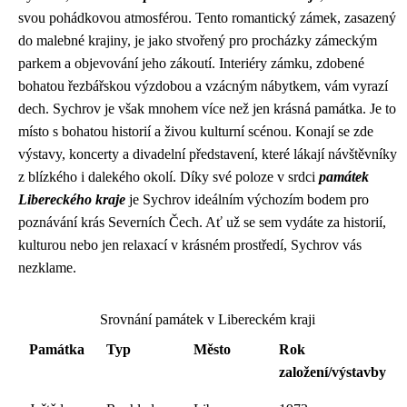
svou pohádkovou atmosférou. Tento romantický zámek, zasazený
do malebné krajiny, je jako stvořený pro procházky zámeckým
parkem a objevování jeho zákoutí. Interiéry zámku, zdobené
bohatou řezbářskou výzdobou a vzácným nábytkem, vám vyrazí
dech. Sychrov je však mnohem více než jen krásná památka. Je to
místo s bohatou historií a živou kulturní scénou. Konají se zde
výstavy, koncerty a divadelní představení, které lákají návštěvníky
z blízkého i dalekého okolí. Díky své poloze v srdci
památek
Libereckého kraje
je Sychrov ideálním výchozím bodem pro
poznávání krás Severních Čech. Ať už se sem vydáte za historií,
kulturou nebo jen relaxací v krásném prostředí, Sychrov vás
nezklame.
Srovnání památek v Libereckém kraji
Památka
Typ
Město
Rok
založení/výstavby