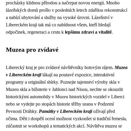
procházky klidnou přírodou a načerpat novou energii. Mnoho
lázeňských domů prošlo v posledních letech zdařilou rekonstrukcí
a nabízí ubytování a služby na vysoké úrovni. Lázeňství v
Libereckém kraji tak má co nabídnout všem, kteří hledají
odpočinek, regeneraci a cestu k
lepšímu zdraví a vitalitě
.
Muzea pro zvídavé
Liberecký kraj je pro zvídavé návštěvníky hotovým rájem.
Muzea
v Libereckém kraji
lákají na poutavé expozice, interaktivní
programy a originální sbírky. Poznejte tajemství výroby skla v
Muzeu skla a bižuterie v Jablonci nad Nisou, nechte se okouzlit
historickými automobily v Muzeu historických vozidel v Liberci
nebo se vydejte po stopách historie těžby uranu v Podzemí
Pevnosti Drábky.
Památky v Libereckém kraji
ožívají před
očima. Děti i dospělí ocení možnost vyzkoušet si tradiční řemesla,
zúčastnit se workshopů a tematických akcí. Návštěva muzea se