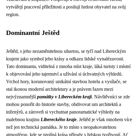
vytvářejí pracovní příležitosti a posilují hrdost obyvatel na svůj
region.
Dominantní Ještěd
Ještěd, s jeho nezaměnitelnou siluetou, se tyčí nad Libereckým
krajem jako symbol jeho krásy a odkazu lidské vynalézavosti.
Tato dominanta, viditelná z mnoha míst kraje, láká turisty i místní
k objevování jeho tajemství a užívání si úchvatných výhledů.
Vrchol hory, korunovaný unikátní stavbou hotelu a vysílače, se
stal ikonou moderní architektury a je právem řazen mezi
nejvýznamnější
památky v Libereckém kraji
. Návštěvníci se zde
mohou ponořit do historie stavby, obdivovat um architektů a
inženýrů, a zároveň si vychutnat panoramatické výhledy na
malebnou krajinu
Libereckého kraje
. Ještěd je však mnohem více
než jen technická památka. Je to místo s neopakovatelnou
atmosférou, kde se prolíná krása přírody s lidskou tvořivostí. Ať