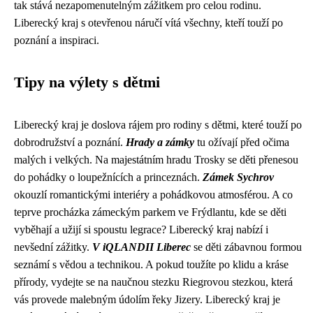
tak stává nezapomenutelným zážitkem pro celou rodinu.
Liberecký kraj s otevřenou náručí vítá všechny, kteří touží po
poznání a inspiraci.
Tipy na výlety s dětmi
Liberecký kraj je doslova rájem pro rodiny s dětmi, které touží po
dobrodružství a poznání.
Hrady a zámky
tu ožívají před očima
malých i velkých. Na majestátním hradu Trosky se děti přenesou
do pohádky o loupežnících a princeznách.
Zámek Sychrov
okouzlí romantickými interiéry a pohádkovou atmosférou. A co
teprve procházka zámeckým parkem ve Frýdlantu, kde se děti
vyběhají a užijí si spoustu legrace? Liberecký kraj nabízí i
nevšední zážitky.
V iQLANDII Liberec
se děti zábavnou formou
seznámí s vědou a technikou. A pokud toužíte po klidu a kráse
přírody, vydejte se na naučnou stezku Riegrovou stezkou, která
vás provede malebným údolím řeky Jizery. Liberecký kraj je