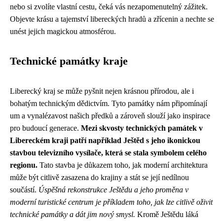
nebo si zvolíte vlastní cestu, čeká vás nezapomenutelný zážitek.
Objevte krásu a tajemství libereckých hradů a zřícenin a nechte se
unést jejich magickou atmosférou.
Technické památky kraje
Liberecký kraj se může pyšnit nejen krásnou přírodou, ale i
bohatým technickým dědictvím. Tyto památky nám připomínají
um a vynalézavost našich předků a zároveň slouží jako inspirace
pro budoucí generace.
Mezi skvosty technických památek v
Libereckém kraji patří například Ještěd s jeho ikonickou
stavbou televizního vysílače, která se stala symbolem celého
regionu.
Tato stavba je důkazem toho, jak moderní architektura
může být citlivě zasazena do krajiny a stát se její nedílnou
součástí.
Úspěšná rekonstrukce Ještědu a jeho proměna v
moderní turistické centrum je příkladem toho, jak lze citlivě oživit
technické památky a dát jim nový smysl.
Kromě Ještědu láká