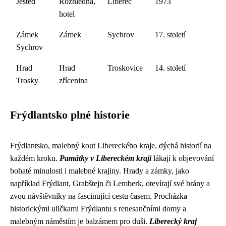
Ještěd
Rozhledna,
Liberec
1973
hotel
Zámek
Zámek
Sychrov
17. století
Sychrov
Hrad
Hrad
Troskovice
14. století
Trosky
zřícenina
Frýdlantsko plné historie
Frýdlantsko, malebný kout Libereckého kraje, dýchá historií na
každém kroku.
Památky v Libereckém kraji
lákají k objevování
bohaté minulosti i malebné krajiny. Hrady a zámky, jako
například Frýdlant, Grabštejn či Lemberk, otevírají své brány a
zvou návštěvníky na fascinující cestu časem. Procházka
historickými uličkami Frýdlantu s renesančními domy a
malebným náměstím je balzámem pro duši.
Liberecký kraj