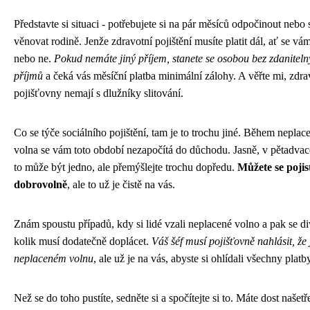
Představte si situaci - potřebujete si na pár měsíců odpočinout nebo 
věnovat rodině. Jenže zdravotní pojištění musíte platit dál, ať se vám 
nebo ne.
Pokud nemáte jiný příjem, stanete se osobou bez zdanitel
příjmů
a čeká vás měsíční platba minimální zálohy. A věřte mi, zdra
pojišťovny nemají s dlužníky slitování.
Co se týče sociálního pojištění, tam je to trochu jiné. Během nepla
volna se vám toto období nezapočítá do důchodu. Jasně, v pětadvac
to může být jedno, ale přemýšlejte trochu dopředu.
Můžete se pojist
dobrovolně
, ale to už je čistě na vás.
Znám spoustu případů, kdy si lidé vzali neplacené volno a pak se div
kolik musí dodatečně doplácet.
Váš šéf musí pojišťovně nahlásit, že 
neplaceném volnu
, ale už je na vás, abyste si ohlídali všechny platb
Než se do toho pustíte, sedněte si a spočítejte si to. Máte dost našet