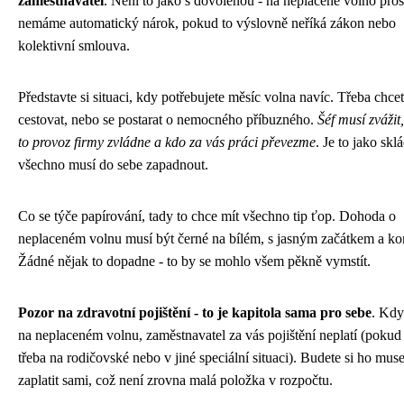
zaměstnavatel
. Není to jako s dovolenou - na neplacené volno pros
nemáme automatický nárok, pokud to výslovně neříká zákon nebo
kolektivní smlouva.
Představte si situaci, kdy potřebujete měsíc volna navíc. Třeba chce
cestovat, nebo se postarat o nemocného příbuzného.
Šéf musí zvážit, 
to provoz firmy zvládne a kdo za vás práci převezme
. Je to jako skl
všechno musí do sebe zapadnout.
Co se týče papírování, tady to chce mít všechno tip ťop. Dohoda o
neplaceném volnu musí být černé na bílém, s jasným začátkem a k
Žádné nějak to dopadne - to by se mohlo všem pěkně vymstít.
Pozor na zdravotní pojištění - to je kapitola sama pro sebe
. Kdy
na neplaceném volnu, zaměstnavatel za vás pojištění neplatí (pokud 
třeba na rodičovské nebo v jiné speciální situaci). Budete si ho muse
zaplatit sami, což není zrovna malá položka v rozpočtu.