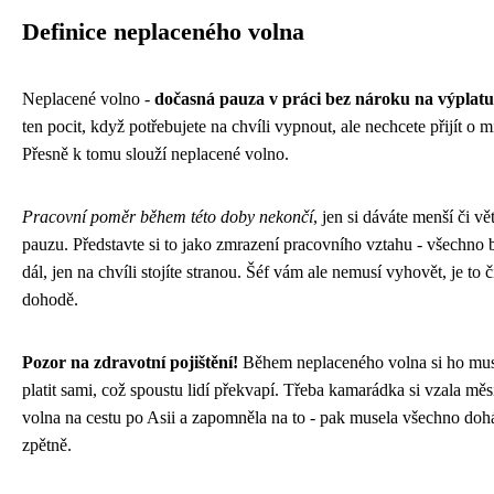
Definice neplaceného volna
Neplacené volno -
dočasná pauza v práci bez nároku na výplatu
ten pocit, když potřebujete na chvíli vypnout, ale nechcete přijít o m
Přesně k tomu slouží neplacené volno.
Pracovní poměr během této doby nekončí
, jen si dáváte menší či vět
pauzu. Představte si to jako zmrazení pracovního vztahu - všechno 
dál, jen na chvíli stojíte stranou. Šéf vám ale nemusí vyhovět, je to č
dohodě.
Pozor na zdravotní pojištění!
Během neplaceného volna si ho mus
platit sami, což spoustu lidí překvapí. Třeba kamarádka si vzala měs
volna na cestu po Asii a zapomněla na to - pak musela všechno doh
zpětně.