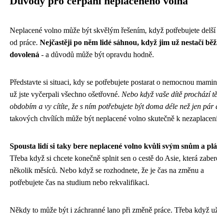
Důvody pro čerpání neplaceného volna
Neplacené volno může být skvělým řešením, když potřebujete delší
od práce.
Nejčastěji po něm lidé sáhnou, když jim už nestačí bě
dovolená
- a důvodů může být opravdu hodně.
Představte si situaci, kdy se potřebujete postarat o nemocnou mamin
už jste vyčerpali všechno ošetřovné.
Nebo když vaše dítě prochází 
obdobím a vy cítíte, že s ním potřebujete být doma déle než jen pár 
takových chvílích může být neplacené volno skutečně k nezaplacení
Spousta lidí si taky bere neplacené volno kvůli svým snům a p
Třeba když si chcete konečně splnit sen o cestě do Asie, která zaber
několik měsíců. Nebo když se rozhodnete, že je čas na změnu a
potřebujete čas na studium nebo rekvalifikaci.
Někdy to může být i záchranné lano při změně práce. Třeba když u