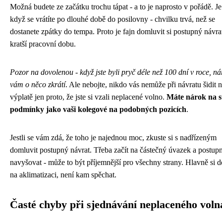
Možná budete ze začátku trochu tápat - a to je naprosto v pořádě. Je
když se vrátíte po dlouhé době do posilovny - chvilku trvá, než se
dostanete zpátky do tempa. Proto je fajn domluvit si postupný návra
kratší pracovní dobu.
Pozor na dovolenou - když jste byli pryč déle než 100 dní v roce, ná
vám o něco zkrátí
. Ale nebojte, nikdo vás nemůže při návratu šidit 
výplatě jen proto, že jste si vzali neplacené volno.
Máte nárok na s
podmínky jako vaši kolegové na podobných pozicích
.
Jestli se vám zdá, že toho je najednou moc, zkuste si s nadřízeným
domluvit postupný návrat. Třeba začít na částečný úvazek a postup
navyšovat - může to být příjemnější pro všechny strany. Hlavně si de
na aklimatizaci, není kam spěchat.
Časté chyby při sjednávání neplaceného voln