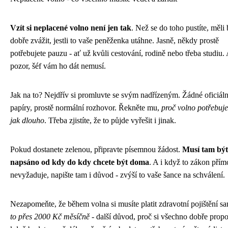
Vzít si neplacené volno není jen tak
. Než se do toho pustíte, měli 
dobře zvážit, jestli to vaše peněženka utáhne. Jasně, někdy prostě
potřebujete pauzu - ať už kvůli cestování, rodině nebo třeba studiu.
pozor, šéf vám ho dát nemusí.
Jak na to? Nejdřív si promluvte se svým nadřízeným. Žádné oficiáln
papíry, prostě normální rozhovor. Řekněte mu,
proč volno potřebuje
jak dlouho
. Třeba zjistíte, že to půjde vyřešit i jinak.
Pokud dostanete zelenou, připravte písemnou žádost.
Musí tam být
napsáno od kdy do kdy chcete být doma
. A i když to zákon přím
nevyžaduje, napište tam i důvod - zvýší to vaše šance na schválení.
Nezapomeňte, že během volna si musíte platit zdravotní pojištění s
to přes 2000 Kč měsíčně
- další důvod, proč si všechno dobře propo