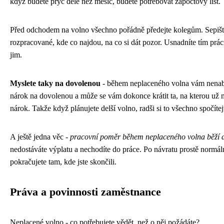
když budete pryč déle než měsíc, budete potřebovat zápočtový list.
Před odchodem na volno všechno pořádně předejte kolegům. Sepište
rozpracované, kde co najdou, na co si dát pozor. Usnadníte tím práci
jim.
Myslete taky na dovolenou
- během neplaceného volna vám nena
nárok na dovolenou a může se vám dokonce krátit ta, na kterou už 
nárok. Takže když plánujete delší volno, radši si to všechno spočítej
A ještě jedna věc -
pracovní poměr během neplaceného volna běží 
nedostáváte výplatu a nechodíte do práce. Po návratu prostě normál
pokračujete tam, kde jste skončili.
Práva a povinnosti zaměstnance
Neplacené volno - co potřebujete vědět, než o něj požádáte?