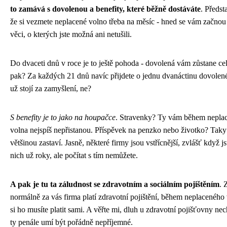
to zamává s dovolenou a benefity, které běžně dostáváte
. Předsta
že si vezmete neplacené volno třeba na měsíc - hned se vám začnou 
věci, o kterých jste možná ani netušili.
Do dvaceti dnů v roce je to ještě pohoda - dovolená vám zůstane cel
pak? Za každých 21 dnů navíc přijdete o jednu dvanáctinu dovolen
už stojí za zamyšlení, ne?
S benefity je to jako na houpačce
. Stravenky? Ty vám během nepla
volna nejspíš nepřistanou. Příspěvek na penzko nebo životko? Taky
většinou zastaví. Jasně, některé firmy jsou vstřícnější, zvlášť když js
nich už roky, ale počítat s tím nemůžete.
A pak je tu ta záludnost se zdravotním a sociálním pojištěním
. 
normálně za vás firma platí zdravotní pojištění, během neplaceného
si ho musíte platit sami. A věřte mi, dluh u zdravotní pojišťovny nec
ty penále umí být pořádně nepříjemné.