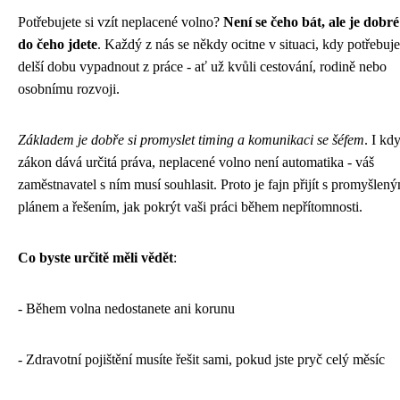
Potřebujete si vzít neplacené volno?
Není se čeho bát, ale je dobré
do čeho jdete
. Každý z nás se někdy ocitne v situaci, kdy potřebuj
delší dobu vypadnout z práce - ať už kvůli cestování, rodině nebo
osobnímu rozvoji.
Základem je dobře si promyslet timing a komunikaci se šéfem
. I kd
zákon dává určitá práva, neplacené volno není automatika - váš
zaměstnavatel s ním musí souhlasit. Proto je fajn přijít s promyšlen
plánem a řešením, jak pokrýt vaši práci během nepřítomnosti.
Co byste určitě měli vědět
:
- Během volna nedostanete ani korunu
- Zdravotní pojištění musíte řešit sami, pokud jste pryč celý měsíc