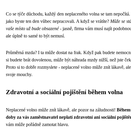
Co se týče důchodu, každý den neplaceného volna se tam nepočítá. 
jako byste ten den vůbec nepracovali. A když se vrátíte?
Může se stá
vaše místo už bude obsazené
- jasně, firma vám musí najít podobnou
ale úplně to samé to být nemusí.
Průměrná mzda? I ta může dostat na frak. Když pak budete nemocn
si budete brát dovolenou, může být náhrada mzdy nižší, než jste ček
Proto si to dobře rozmyslete - neplacené volno může znít lákavě, al
svoje mouchy.
Zdravotní a sociální pojištění během volna
Neplacené volno může znít lákavě, ale pozor na záludnosti!
Během 
doby za vás zaměstnavatel neplatí zdravotní ani sociální pojiště
vám může pořádně zamotat hlavu.