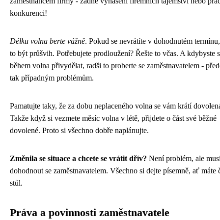
zaměstnancem firmy - žádné vynášení firemních tajemství nebo prá
konkurenci!
Délku volna berte vážně
. Pokud se nevrátíte v dohodnutém termínu
to být průšvih. Potřebujete prodloužení? Řešte to včas. A kdybyste si
během volna přivydělat, radši to proberte se zaměstnavatelem - před
tak případným problémům.
Pamatujte taky, že za dobu neplaceného volna se vám krátí dovolen
Takže když si vezmete měsíc volna v létě, přijdete o část své běžné
dovolené. Proto si všechno dobře naplánujte.
Změnila se situace a chcete se vrátit dřív?
Není problém, ale musí
dohodnout se zaměstnavatelem. Všechno si dejte písemně, ať máte č
stůl.
Práva a povinnosti zaměstnavatele