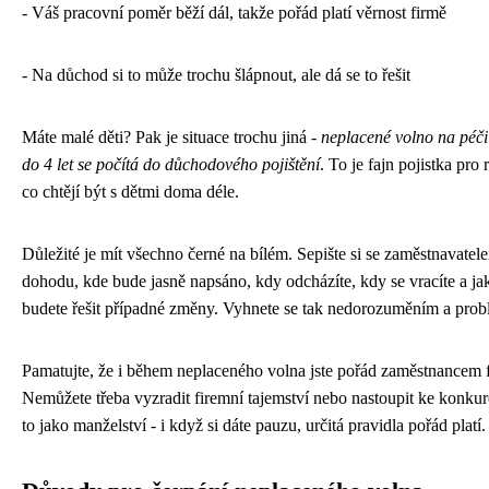
- Váš pracovní poměr běží dál, takže pořád platí věrnost firmě
- Na důchod si to může trochu šlápnout, ale dá se to řešit
Máte malé děti? Pak je situace trochu jiná -
neplacené volno na péči 
do 4 let se počítá do důchodového pojištění
. To je fajn pojistka pro 
co chtějí být s dětmi doma déle.
Důležité je mít všechno černé na bílém. Sepište si se zaměstnavatel
dohodu, kde bude jasně napsáno, kdy odcházíte, kdy se vracíte a ja
budete řešit případné změny. Vyhnete se tak nedorozuměním a pro
Pamatujte, že i během neplaceného volna jste pořád zaměstnancem 
Nemůžete třeba vyzradit firemní tajemství nebo nastoupit ke konkur
to jako manželství - i když si dáte pauzu, určitá pravidla pořád platí.