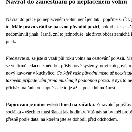
Návrat do zaměstnání po neplaceném volnu
Návrat do práce po neplaceném volnu není jen tak - pojďme si říct, 
to.
Máte právo vrátit se na svou původní pozici
, pokud jste se s 
nedomluvili jinak. Jasně, zní to jednoduše, ale život občas zamíchá 
jinak.
Představte si, že jste si vzali půl roku volna na cestování po Asii. M
se ve firmě ledacos změnilo - přišly nové systémy, noví kolegové, 
nový kávovar v kuchyňce.
Co když vaše původní místo už neexistuj
takovém případě vám firma musí najít podobnou pozici
. Když to ne
přichází na řadu odstupné - ale to je až ta poslední možnost.
Papírování je nutné vyřešit hned na začátku
. Zdravotní pojišťov
sociálka - všechno musí šlapat jak hodinky. Váš návrat by měl pro
přesně podle data, na kterém jste se dohodli před odchodem.