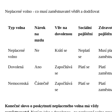
Neplacené volno - co musí zaměstnavatel vědět a dodržovat
Typ volna
Nárok
Vliv na
Sociální
Zdravot
na
dovolenou
pojištění
pojištěn
mzdu
Neplacené
Ne
Krátí se
Neplatí
Musí pla
volno
se
zaměstn
Dovolená
Ano
Započítává
Platí se
Platí
se
zaměstn
Nemocenská
Částečně
Započítává
Platí se
Platí
se
zaměstn
Konečné slovo o poskytnutí neplaceného volna má vždy