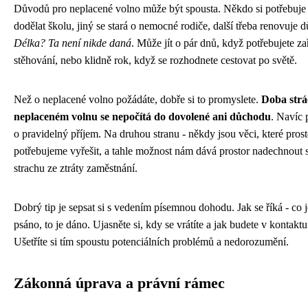
Důvodů pro neplacené volno může být spousta. Někdo si potřebuje
dodělat školu, jiný se stará o nemocné rodiče, další třeba renovuje 
Délka? Ta není nikde daná
. Může jít o pár dnů, když potřebujete zař
stěhování, nebo klidně rok, když se rozhodnete cestovat po světě.
Než o neplacené volno požádáte, dobře si to promyslete.
Doba strá
neplaceném volnu se nepočítá do dovolené ani důchodu
. Navíc 
o pravidelný příjem. Na druhou stranu - někdy jsou věci, které prost
potřebujeme vyřešit, a tahle možnost nám dává prostor nadechnout 
strachu ze ztráty zaměstnání.
Dobrý tip je sepsat si s vedením písemnou dohodu. Jak se říká - co j
psáno, to je dáno. Ujasněte si, kdy se vrátíte a jak budete v kontaktu
Ušetříte si tím spoustu potenciálních problémů a nedorozumění.
Zákonná úprava a právní rámec