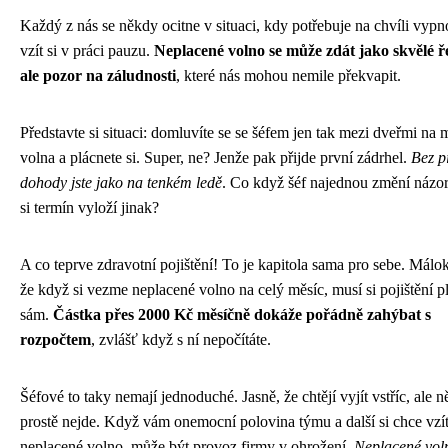
Každý z nás se někdy ocitne v situaci, kdy potřebuje na chvíli vypn
vzít si v práci pauzu.
Neplacené volno se může zdát jako skvělé ře
ale pozor na záludnosti
, které nás mohou nemile překvapit.
Představte si situaci: domluvíte se se šéfem jen tak mezi dveřmi na 
volna a plácnete si. Super, ne? Jenže pak přijde první zádrhel.
Bez p
dohody jste jako na tenkém ledě
. Co když šéf najednou změní názo
si termín vyloží jinak?
A co teprve zdravotní pojištění! To je kapitola sama pro sebe. Málo
že když si vezme neplacené volno na celý měsíc, musí si pojištění pl
sám.
Částka přes 2000 Kč měsíčně dokáže pořádně zahýbat s
rozpočtem
, zvlášť když s ní nepočítáte.
Šéfové to taky nemají jednoduché. Jasně, že chtějí vyjít vstříc, ale 
prostě nejde. Když vám onemocní polovina týmu a další si chce vzí
neplacené volno, může být provoz firmy v ohrožení.
Neplacené vol