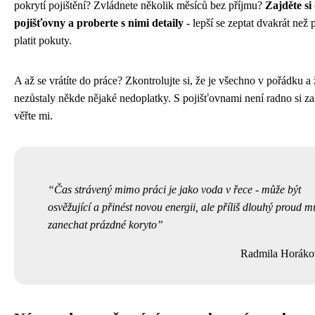
pokrytí pojištění? Zvládnete několik měsíců bez příjmu?
Zajděte si
pojišťovny a proberte s nimi detaily
- lepší se zeptat dvakrát než 
platit pokuty.
A až se vrátíte do práce? Zkontrolujte si, že je všechno v pořádku a 
nezůstaly někde nějaké nedoplatky. S pojišťovnami není radno si za
věřte mi.
Čas strávený mimo práci je jako voda v řece - může být
osvěžující a přinést novou energii, ale příliš dlouhý proud m
zanechat prázdné koryto
Radmila Horáko