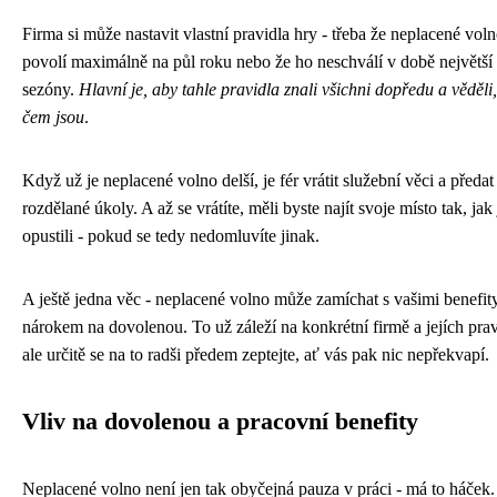
Firma si může nastavit vlastní pravidla hry - třeba že neplacené vol
povolí maximálně na půl roku nebo že ho neschválí v době největší
sezóny.
Hlavní je, aby tahle pravidla znali všichni dopředu a věděli
čem jsou
.
Když už je neplacené volno delší, je fér vrátit služební věci a předat
rozdělané úkoly. A až se vrátíte, měli byste najít svoje místo tak, jak 
opustili - pokud se tedy nedomluvíte jinak.
A ještě jedna věc - neplacené volno může zamíchat s vašimi benefit
nárokem na dovolenou. To už záleží na konkrétní firmě a jejích prav
ale určitě se na to radši předem zeptejte, ať vás pak nic nepřekvapí.
Vliv na dovolenou a pracovní benefity
Neplacené volno není jen tak obyčejná pauza v práci - má to háček