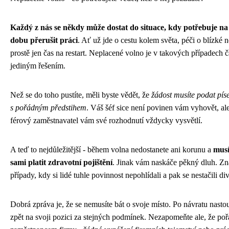
Každý z nás se někdy může dostat do situace, kdy potřebuje na 
dobu přerušit práci
. Ať už jde o cestu kolem světa, péči o blízké 
prostě jen čas na restart. Neplacené volno je v takových případech č
jediným řešením.
Než se do toho pustíte, měli byste vědět, že
žádost musíte podat pí
s pořádným předstihem
. Váš šéf sice není povinen vám vyhovět, al
férový zaměstnavatel vám své rozhodnutí vždycky vysvětlí.
A teď to nejdůležitější - během volna nedostanete ani korunu a
musí
sami platit zdravotní pojištění
. Jinak vám naskáče pěkný dluh. Z
případy, kdy si lidé tuhle povinnost nepohlídali a pak se nestačili div
Dobrá zpráva je, že se nemusíte bát o svoje místo. Po návratu nasto
zpět na svoji pozici za stejných podmínek. Nezapomeňte ale, že pořá