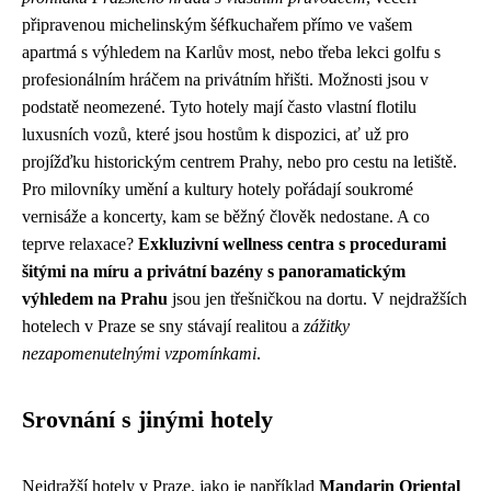
připravenou michelinským šéfkuchařem přímo ve vašem
apartmá s výhledem na Karlův most, nebo třeba lekci golfu s
profesionálním hráčem na privátním hřišti. Možnosti jsou v
podstatě neomezené. Tyto hotely mají často vlastní flotilu
luxusních vozů, které jsou hostům k dispozici, ať už pro
projížďku historickým centrem Prahy, nebo pro cestu na letiště.
Pro milovníky umění a kultury hotely pořádají soukromé
vernisáže a koncerty, kam se běžný člověk nedostane. A co
teprve relaxace?
Exkluzivní wellness centra s procedurami
šitými na míru a privátní bazény s panoramatickým
výhledem na Prahu
jsou jen třešničkou na dortu. V nejdražších
hotelech v Praze se sny stávají realitou a
zážitky
nezapomenutelnými vzpomínkami
.
Srovnání s jinými hotely
Nejdražší hotely v Praze, jako je například
Mandarin Oriental