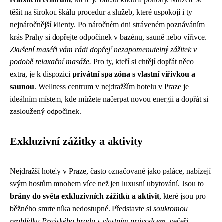
těšit na širokou škálu procedur a služeb, které uspokojí i ty
nejnáročnější klienty. Po náročném dni stráveném poznáváním
krás Prahy si dopřejte odpočinek v bazénu, sauně nebo vířivce.
Zkušení maséři vám rádi dopřejí nezapomenutelný zážitek v
podobě relaxační masáže.
Pro ty, kteří si chtějí dopřát něco
extra, je k dispozici
privátní spa zóna s vlastní vířivkou a
saunou
. Wellness centrum v nejdražším hotelu v Praze je
ideálním místem, kde můžete načerpat novou energii a dopřát si
zasloužený odpočinek.
Exkluzivní zážitky a aktivity
Nejdražší hotely v Praze, často označované jako paláce, nabízejí
svým hostům mnohem více než jen luxusní ubytování. Jsou to
brány do světa exkluzivních zážitků a aktivit
, které jsou pro
běžného smrtelníka nedostupné. Představte si
soukromou
prohlídku Pražského hradu s vlastním průvodcem
, večeři