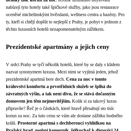
nabízejí tyto hotely také špičkové služby, jako jsou restaurace
oceněné michelinskými hvězdami, wellness centra a bazény. Pro
ty, kteří si chtějí dopřát to nejlepší z Prahy, je pobyt v jednom z
těchto luxusních hotelů nezapomenutelným zážitkem.
Prezidentské apartmány a jejich ceny
V srdci Prahy se tyčí několik hotelů, které by se daly s klidem
nazvat synonymem luxusu. Mezi nimi se vyjímá jeden, jehož
prezidentské apartmá bere dech.
Cena za noc v tomto
království komfortu a prvotřídních služeb se šplhá do
závratných výšin, a tak není divu, že se stává dočasným
domovem jen těm nejmovitějším.
Kolik si za takový luxus
připravíte? Řeč je o částkách, které hravě přesahují sto tisíc
korun za noc. Za tuto cenu se vám ale dostane zážitku hodného
králů.
Prostorné apartmá s dechberoucí vyhlídkou na
Pražský hrad, osobní komorník, šéfkuchař k dispozici 24