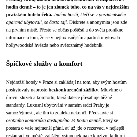
hodin denně – to je jen zlomek toho, co na vás v nejdražším
pražském hotelu čeká.
Jména hostů, kteří se v prezidentském
apartmá ubytovali, se často tají.
Diskrete a anonymita jsou zde
na prvním místě. Přesto se občas poštěstí a do světa pronikne
informace o tom, že se v nejluxusnějším apartmá ubytovala
hollywoodská hvězda nebo světoznámý hudebník.
Špičkové služby a komfort
Nejdražší hotely v Praze si zakládají na tom, aby svým hostům
poskytovaly naprosto
bezkonkurenční zážitky
. Mluvíme o
úrovni služeb a komfortu, která dalece přesahuje běžné
standardy. Luxusní ubytování v samém srdci Prahy je
samozřejmostí, ale tím to zdaleka nekončí. Představte si
osobního komorníka dostupného 24 hodin denně
, který se
postará o vaše nejmenší přání, ať už jde o rezervaci v nejlepší
restauraci ve městě, zajištění vstupenek na exkluzivní kulturní