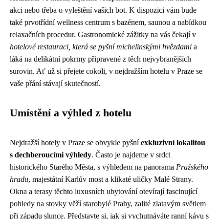
akci nebo třeba o vyleštění vašich bot. K dispozici vám bude
také prvotřídní wellness centrum s bazénem, saunou a nabídkou
relaxačních procedur. Gastronomické zážitky na vás čekají v
hotelové restauraci, která se pyšní michelinskými hvězdami
a
láká na delikátní pokrmy připravené z těch nejvybranějších
surovin. Ať už si přejete cokoli, v nejdražším hotelu v Praze se
vaše přání stávají skutečností.
Umístění a výhled z hotelu
Nejdražší hotely v Praze se obvykle pyšní
exkluzivní lokalitou
s dechberoucími výhledy
. Často je najdeme v srdci
historického Starého Města, s výhledem na panorama
Pražského
hradu
, majestátní Karlův most a klikaté uličky Malé Strany.
Okna a terasy těchto luxusních ubytování otevírají fascinující
pohledy na stovky věží starobylé Prahy, zalité zlatavým světlem
při západu slunce. Představte si, jak si vychutnáváte ranní kávu s