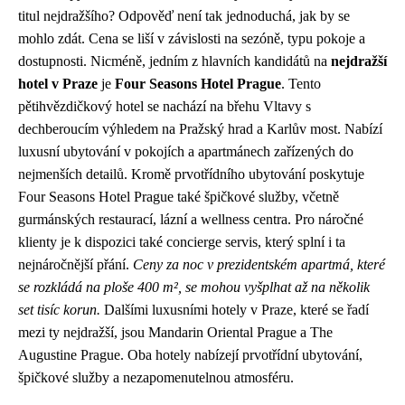
titul nejdražšího? Odpověď není tak jednoduchá, jak by se
mohlo zdát. Cena se liší v závislosti na sezóně, typu pokoje a
dostupnosti. Nicméně, jedním z hlavních kandidátů na
nejdražší
hotel v Praze
je
Four Seasons Hotel Prague
. Tento
pětihvězdičkový hotel se nachází na břehu Vltavy s
dechberoucím výhledem na Pražský hrad a Karlův most. Nabízí
luxusní ubytování v pokojích a apartmánech zařízených do
nejmenších detailů. Kromě prvotřídního ubytování poskytuje
Four Seasons Hotel Prague také špičkové služby, včetně
gurmánských restaurací, lázní a wellness centra. Pro náročné
klienty je k dispozici také concierge servis, který splní i ta
nejnáročnější přání.
Ceny za noc v prezidentském apartmá, které
se rozkládá na ploše 400 m², se mohou vyšplhat až na několik
set tisíc korun.
Dalšími luxusními hotely v Praze, které se řadí
mezi ty nejdražší, jsou Mandarin Oriental Prague a The
Augustine Prague. Oba hotely nabízejí prvotřídní ubytování,
špičkové služby a nezapomenutelnou atmosféru.