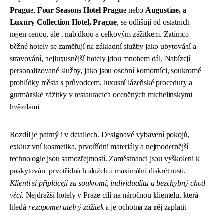
Prague
,
Four Seasons Hotel Prague
nebo
Augustine, a
Luxury Collection Hotel, Prague
, se odlišují od ostatních
nejen cenou, ale i nabídkou a celkovým zážitkem. Zatímco
běžné hotely se zaměřují na základní služby jako ubytování a
stravování, nejluxusnější hotely jdou mnohem dál. Nabízejí
personalizované služby, jako jsou osobní komorníci, soukromé
prohlídky města s průvodcem, luxusní lázeňské procedury a
gurmánské zážitky v restauracích oceněných michelinskými
hvězdami.
Rozdíl je patrný i v detailech. Designové vybavení pokojů,
exkluzivní kosmetika, prvotřídní materiály a nejmodernější
technologie jsou samozřejmostí. Zaměstnanci jsou vyškoleni k
poskytování prvotřídních služeb a maximální diskrétnosti.
Klienti si připlácejí za soukromí, individualitu a bezchybný chod
věcí.
Nejdražší hotely v Praze cílí na náročnou klientelu, která
hledá
nezapomenutelný zážitek
a je ochotna za něj zaplatit