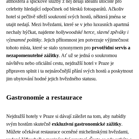
atmosféra a špičkové služby z něj dělají ideální útočiště pro
celebrity hledající odpočinek od blesků fotoaparátů. Ačkoliv
hotel si pečlivě střeží soukromí svých hostů, některá jména se
utajit nedají. Mezi hvězdami, které se v jeho luxusních apartmá
nechaly hýčkat, najdeme
hollywoodské herce, slavné zpěváky i
významné politiky
. Jejich přítomnost jen potvrzuje výjimečnost
tohoto místa, které se stalo synonymem pro
prvotřídní servis a
nezapomenutelné zážitky
. Ať už se jedná o soukromou
návštěvu nebo oficiální cestu, nejdražší hotel v Praze je
připraven splnit i ta nejnáročnější přání svých hostů a poskytnout
jim ubytování hodné jejich hvězdného statusu.
Gastronomie a restaurace
Nejdražší hotely v Praze si dávají záležet na tom, aby nabídly
svým hostům skutečně
exkluzivní gastronomické zážitky
.
Můžete očekávat restaurace oceněné michelinskými hvězdami,