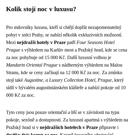
Kolik stojí noc v luxusu?
Pro milovníky luxusu, kteří si chtějí dopřát nezapomenutelný
pobyt v srdci Prahy, se nabízí několik exkluzivních možností.
Mezi
nejdražší hotely v Praze
patří
Four Seasons Hotel
Prague
s výhledem na Karlův most a Pražský hrad, kde se cena
za noc pohybuje od 15 000 Kč. Další luxusní volbou je
Mandarin Oriental Prague
s nádherným výhledem na Malou
Stranu, kde se ceny začínají na 12 000 Kč za noc. Za zmínku
stojí také
Augustine, a Luxury Collection Hotel, Prague
, který
sídlí v bývalém augustiniánském klášteře a nabízí pokoje od 10
000 Kč za noc.
Tyto ceny jsou pouze orientační a liší se v závislosti na typu
pokoje, sezóně a dostupnosti. Za luxusní apartmá s výhledem na
Pražský hrad si v
nejdražších hotelech v Praze
připravte i
desítky tisíc korun za noc
. Kromě luxusního ubytování