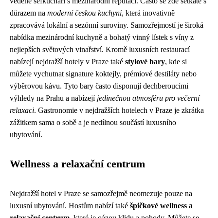
vedené šéfkuchaři s mezinárodní reputací. Často se zde setkáte s
důrazem na
moderní českou kuchyni
, která inovativně
zpracovává lokální a sezónní suroviny. Samozřejmostí je široká
nabídka mezinárodní kuchyně a bohatý vinný lístek s víny z
nejlepších světových vinařství. Kromě luxusních restaurací
nabízejí nejdražší hotely v Praze také
stylové bary
, kde si
můžete vychutnat signature koktejly, prémiové destiláty nebo
výběrovou kávu. Tyto bary často disponují dechberoucími
výhledy na Prahu a nabízejí
jedinečnou atmosféru pro večerní
relaxaci
. Gastronomie v nejdražších hotelech v Praze je zkrátka
zážitkem sama o sobě a je nedílnou součástí luxusního
ubytování.
Wellness a relaxační centrum
Nejdražší hotel v Praze se samozřejmě neomezuje pouze na
luxusní ubytování. Hostům nabízí také
špičkové wellness a
relaxační centrum
, které je oázou klidu a pohody. Můžete se