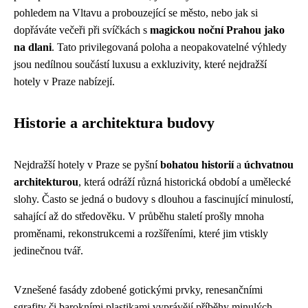
pohledem na Vltavu a probouzející se město, nebo jak si
dopřáváte večeři při svíčkách s
magickou noční Prahou jako
na dlani
. Tato privilegovaná poloha a neopakovatelné výhledy
jsou nedílnou součástí luxusu a exkluzivity, které nejdražší
hotely v Praze nabízejí.
Historie a architektura budovy
Nejdražší hotely v Praze se pyšní
bohatou historií
a
úchvatnou
architekturou
, která odráží různá historická období a umělecké
slohy. Často se jedná o budovy s dlouhou a fascinující minulostí,
sahající až do středověku. V průběhu staletí prošly mnoha
proměnami, rekonstrukcemi a rozšířeními, které jim vtiskly
jedinečnou tvář.
Vznešené fasády zdobené gotickými prvky, renesančními
sgrafity či barokními plastikami vyprávějí příběhy minulých