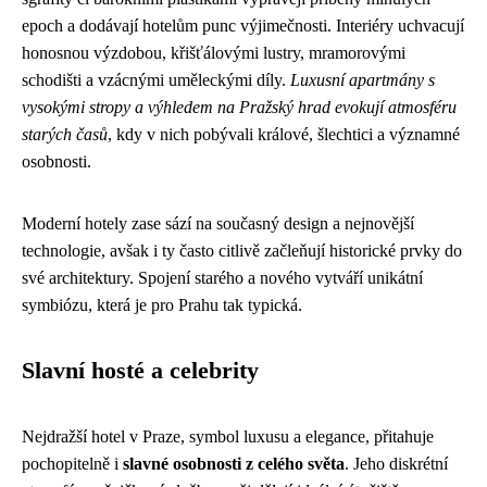
epoch a dodávají hotelům punc výjimečnosti. Interiéry uchvacují
honosnou výzdobou, křišťálovými lustry, mramorovými
schodišti a vzácnými uměleckými díly.
Luxusní apartmány s
vysokými stropy a výhledem na Pražský hrad evokují atmosféru
starých časů
, kdy v nich pobývali králové, šlechtici a významné
osobnosti.
Moderní hotely zase sází na současný design a nejnovější
technologie, avšak i ty často citlivě začleňují historické prvky do
své architektury. Spojení starého a nového vytváří unikátní
symbiózu, která je pro Prahu tak typická.
Slavní hosté a celebrity
Nejdražší hotel v Praze, symbol luxusu a elegance, přitahuje
pochopitelně i
slavné osobnosti z celého světa
. Jeho diskrétní