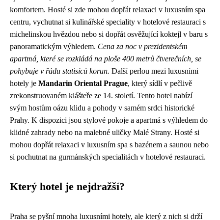
komfortem. Hosté si zde mohou dopřát relaxaci v luxusním spa
centru, vychutnat si kulinářské speciality v hotelové restauraci s
michelinskou hvězdou nebo si dopřát osvěžující koktejl v baru s
panoramatickým výhledem.
Cena za noc v prezidentském
apartmá, které se rozkládá na ploše 400 metrů čtverečních, se
pohybuje v řádu statisíců korun.
Další perlou mezi luxusními
hotely je
Mandarin Oriental Prague
, který sídlí v pečlivě
zrekonstruovaném klášteře ze 14. století. Tento hotel nabízí
svým hostům oázu klidu a pohody v samém srdci historické
Prahy. K dispozici jsou stylové pokoje a apartmá s výhledem do
klidné zahrady nebo na malebné uličky Malé Strany. Hosté si
mohou dopřát relaxaci v luxusním spa s bazénem a saunou nebo
si pochutnat na gurmánských specialitách v hotelové restauraci.
Který hotel je nejdražší?
Praha se pyšní mnoha luxusními hotely, ale který z nich si drží