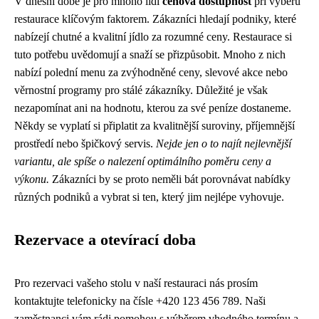
V dnešní době je pro mnoho lidí
cenová dostupnost
při výběru
restaurace klíčovým faktorem. Zákazníci hledají podniky, které
nabízejí chutné a kvalitní jídlo za rozumné ceny. Restaurace si
tuto potřebu uvědomují a snaží se přizpůsobit. Mnoho z nich
nabízí polední menu za zvýhodněné ceny, slevové akce nebo
věrnostní programy pro stálé zákazníky. Důležité je však
nezapomínat ani na hodnotu, kterou za své peníze dostaneme.
Někdy se vyplatí si připlatit za kvalitnější suroviny, příjemnější
prostředí nebo špičkový servis.
Nejde jen o to najít nejlevnější
variantu, ale spíše o nalezení optimálního poměru ceny a
výkonu.
Zákazníci by se proto neměli bát porovnávat nabídky
různých podniků a vybrat si ten, který jim nejlépe vyhovuje.
Rezervace a otevírací doba
Pro rezervaci vašeho stolu v naší restauraci nás prosím
kontaktujte telefonicky na čísle +420 123 456 789. Naši
zaměstnanci vám rádi pomohou s výběrem vhodného termínu a