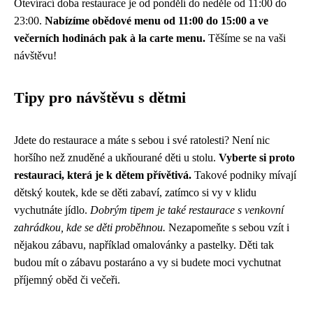
Otevírací doba restaurace je od pondělí do neděle od 11:00 do
23:00.
Nabízíme obědové menu od 11:00 do 15:00 a ve
večerních hodinách pak à la carte menu.
Těšíme se na vaši
návštěvu!
Tipy pro návštěvu s dětmi
Jdete do restaurace a máte s sebou i své ratolesti? Není nic
horšího než znuděné a ukňourané děti u stolu.
Vyberte si proto
restauraci, která je k dětem přívětivá.
Takové podniky mívají
dětský koutek, kde se děti zabaví, zatímco si vy v klidu
vychutnáte jídlo.
Dobrým tipem je také restaurace s venkovní
zahrádkou, kde se děti proběhnou.
Nezapomeňte s sebou vzít i
nějakou zábavu, například omalovánky a pastelky. Děti tak
budou mít o zábavu postaráno a vy si budete moci vychutnat
příjemný oběd či večeři.