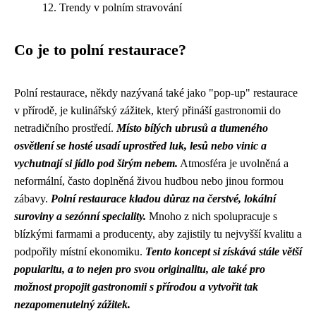
Trendy v polním stravování
Co je to polní restaurace?
Polní restaurace, někdy nazývaná také jako "pop-up" restaurace
v přírodě, je kulinářský zážitek, který přináší gastronomii do
netradičního prostředí.
Místo bílých ubrusů a tlumeného
osvětlení se hosté usadí uprostřed luk, lesů nebo vinic a
vychutnají si jídlo pod širým nebem.
Atmosféra je uvolněná a
neformální, často doplněná živou hudbou nebo jinou formou
zábavy.
Polní restaurace kladou důraz na čerstvé, lokální
suroviny a sezónní speciality.
Mnoho z nich spolupracuje s
blízkými farmami a producenty, aby zajistily tu nejvyšší kvalitu a
podpořily místní ekonomiku.
Tento koncept si získává stále větší
popularitu, a to nejen pro svou originalitu, ale také pro
možnost propojit gastronomii s přírodou a vytvořit tak
nezapomenutelný zážitek.