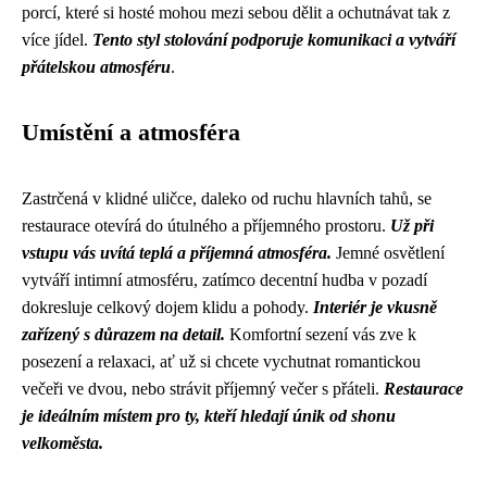
porcí, které si hosté mohou mezi sebou dělit a ochutnávat tak z
více jídel.
Tento styl stolování podporuje komunikaci a vytváří
přátelskou atmosféru
.
Umístění a atmosféra
Zastrčená v klidné uličce, daleko od ruchu hlavních tahů, se
restaurace otevírá do útulného a příjemného prostoru.
Už při
vstupu vás uvítá teplá a příjemná atmosféra.
Jemné osvětlení
vytváří intimní atmosféru, zatímco decentní hudba v pozadí
dokresluje celkový dojem klidu a pohody.
Interiér je vkusně
zařízený s důrazem na detail.
Komfortní sezení vás zve k
posezení a relaxaci, ať už si chcete vychutnat romantickou
večeři ve dvou, nebo strávit příjemný večer s přáteli.
Restaurace
je ideálním místem pro ty, kteří hledají únik od shonu
velkoměsta.