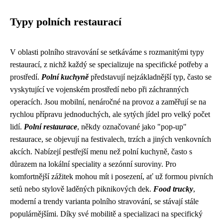
Typy polních restaurací
V oblasti polního stravování se setkáváme s rozmanitými typy
restaurací, z nichž každý se specializuje na specifické potřeby a
prostředí.
Polní kuchyně
představují nejzákladnější typ, často se
vyskytující ve vojenském prostředí nebo při záchranných
operacích. Jsou mobilní, nenáročné na provoz a zaměřují se na
rychlou přípravu jednoduchých, ale sytých jídel pro velký počet
lidí.
Polní restaurace
, někdy označované jako "pop-up"
restaurace, se objevují na festivalech, trzích a jiných venkovních
akcích. Nabízejí pestřejší menu než polní kuchyně, často s
důrazem na lokální speciality a sezónní suroviny. Pro
komfortnější zážitek mohou mít i posezení, ať už formou pivních
setů nebo stylově laděných piknikových dek.
Food trucky
,
moderní a trendy varianta polního stravování, se stávají stále
populárnějšími. Díky své mobilitě a specializaci na specifický