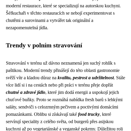
moderní restaurace, které se specializují na autorskou kuchyni.
Šéfkuchaři v těchto restauracích se nebojí experimentovat s
chutěmi a surovinami a vytvářet tak originální a
nezapomenutelná jídla.
Trendy v polním stravování
Stravování v terénu už dávno neznamená jen suchý rohlík s
paštikou. Moderní trendy přinášejí do této oblasti gastronomie
svěží vítr a kladou důraz na
kvalitu, pestrost a udržitelnost
. Stále
více lidí si i na cestách nebo při práci v terénu přeje dopřát
chutné a zdravé jídlo
, které jim dodá energii a uspokojí jejich
chuťové buňky. Proto se rozmáhá nabídka fresh barů s lehkými
saláty, sendviči s celozrnným pečivem a poctivými domácími
pomazánkami. Oblibu si získávají také
food trucky
, které
servírují speciality z celého světa, od burgerů přes asijskou
kuchyni až po vegetariánské a veganské pokrmy. Důležitou roli