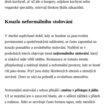
druh kuchyně, ať už jde o burgery, asijskou kuchyni nebo
veganské speciality, oslovují širokou škálu zákazníků.
Kouzlo neformálního stolování
V dnešní uspěchané době, kdy se honíme za pracovními
povinnostmi a společenskými událostmi, se často zapomíná na
kouzlo pomalého a uvolněného stolování. Naštěstí se v
posledních letech objevuje trend
neformálního stolování
, který
si získává stále větší oblibu. Restaurace se tomuto trendu
přizpůsobují a nabízejí útulné a neformální prostory, kde se hosté
cítí jako doma. Pryč jsou doby škrobených ubrusů a strnulých
servírek. Dnes se sází na pohodlí a uvolněnou atmosféru.
Neformální stolování s sebou přináší i
změnu v přístupu k jídlu
.
Už se nejedná jen o zasycení hladu, ale o sdílení zážitků s přáteli
a rodinou. Jídlo se servíruje často formou tapas, tedy menších