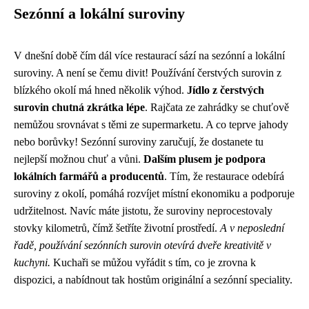
Sezónní a lokální suroviny
V dnešní době čím dál více restaurací sází na sezónní a lokální
suroviny. A není se čemu divit! Používání čerstvých surovin z
blízkého okolí má hned několik výhod.
Jídlo z čerstvých
surovin chutná zkrátka lépe
. Rajčata ze zahrádky se chuťově
nemůžou srovnávat s těmi ze supermarketu. A co teprve jahody
nebo borůvky! Sezónní suroviny zaručují, že dostanete tu
nejlepší možnou chuť a vůni.
Dalším plusem je podpora
lokálních farmářů a producentů
. Tím, že restaurace odebírá
suroviny z okolí, pomáhá rozvíjet místní ekonomiku a podporuje
udržitelnost. Navíc máte jistotu, že suroviny neprocestovaly
stovky kilometrů, čímž šetříte životní prostředí.
A v neposlední
řadě, používání sezónních surovin otevírá dveře kreativitě v
kuchyni.
Kuchaři se můžou vyřádit s tím, co je zrovna k
dispozici, a nabídnout tak hostům originální a sezónní speciality.