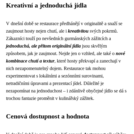
Kreativní a jednoduchá jídla
V dnešní době se restaurace předhánějí v originalitě a snaží se
zaujmout hosty nejen chutí, ale i
kreativitou
svých pokrmů.
Zákazníci touží po nevšedních gurmánských zážitcích a
jednoduchá, ale přitom originální jídla
jsou skvělým
způsobem, jak je zaujmout. Nejde jen o vzhled, ale také o
nové
kombinace chutí a textur
, které hosty překvapí a zanechají v
nich nezapomenutelný dojem. Restaurace tak mohou
experimentovat s lokálními a sezónními surovinami,
netradičními úpravami a prezentací jídel. Důležité je
nezapomínat na jednoduchost – i zdánlivě obyčejné jídlo se dá s
trochou fantazie proměnit v kulinářský zážitek.
Cenová dostupnost a hodnota