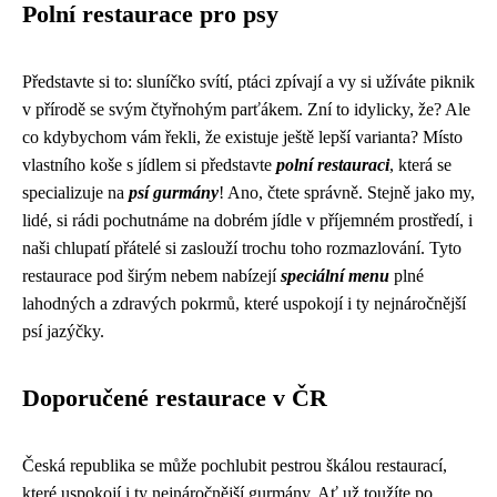
Polní restaurace pro psy
Představte si to: sluníčko svítí, ptáci zpívají a vy si užíváte piknik
v přírodě se svým čtyřnohým parťákem. Zní to idylicky, že? Ale
co kdybychom vám řekli, že existuje ještě lepší varianta? Místo
vlastního koše s jídlem si představte
polní restauraci
, která se
specializuje na
psí gurmány
! Ano, čtete správně. Stejně jako my,
lidé, si rádi pochutnáme na dobrém jídle v příjemném prostředí, i
naši chlupatí přátelé si zaslouží trochu toho rozmazlování. Tyto
restaurace pod širým nebem nabízejí
speciální menu
plné
lahodných a zdravých pokrmů, které uspokojí i ty nejnáročnější
psí jazýčky.
Doporučené restaurace v ČR
Česká republika se může pochlubit pestrou škálou restaurací,
které uspokojí i ty nejnáročnější gurmány. Ať už toužíte po