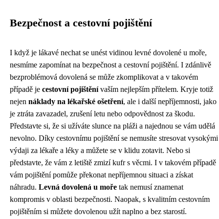
Bezpečnost a cestovní pojištění
I když je lákavé nechat se unést vidinou levné dovolené u moře,
nesmíme zapomínat na bezpečnost a cestovní pojištění. I zdánlivě
bezproblémová dovolená se může zkomplikovat a v takovém
případě je
cestovní pojištění
vaším nejlepším přítelem. Kryje totiž
nejen
náklady na lékařské ošetření
, ale i další nepříjemnosti, jako
je ztráta zavazadel, zrušení letu nebo odpovědnost za škodu.
Představte si, že si užíváte slunce na pláži a najednou se vám udělá
nevolno. Díky cestovnímu pojištění se nemusíte stresovat vysokými
výdaji za lékaře a léky a můžete se v klidu zotavit. Nebo si
představte, že vám z letiště zmizí kufr s věcmi. I v takovém případě
vám pojištění pomůže překonat nepříjemnou situaci a získat
náhradu.
Levná dovolená u moře
tak nemusí znamenat
kompromis v oblasti bezpečnosti. Naopak, s kvalitním cestovním
pojištěním si můžete dovolenou užít naplno a bez starostí.