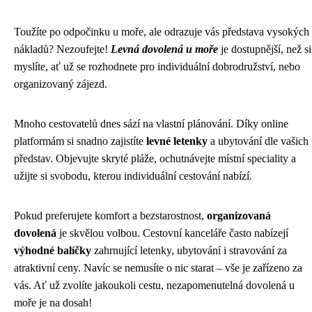
Toužíte po odpočinku u moře, ale odrazuje vás představa vysokých
nákladů? Nezoufejte!
Levná dovolená u moře
je dostupnější, než si
myslíte, ať už se rozhodnete pro individuální dobrodružství, nebo
organizovaný zájezd.
Mnoho cestovatelů dnes sází na vlastní plánování. Díky online
platformám si snadno zajistíte
levné letenky
a ubytování dle vašich
představ. Objevujte skryté pláže, ochutnávejte místní speciality a
užijte si svobodu, kterou individuální cestování nabízí.
Pokud preferujete komfort a bezstarostnost,
organizovaná
dovolená
je skvělou volbou. Cestovní kanceláře často nabízejí
výhodné balíčky
zahrnující letenky, ubytování i stravování za
atraktivní ceny. Navíc se nemusíte o nic starat – vše je zařízeno za
vás. Ať už zvolíte jakoukoli cestu, nezapomenutelná dovolená u
moře je na dosah!