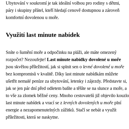
Ubytování v soukromí je tak ideální volbou pro rodiny s dětmi,
páry i skupiny přátel, kteří hledají cenově dostupnou a zároveň
komfortní dovolenou u moře.
Využití last minute nabídek
Sníte o šumění moře a odpočinku na pláži, ale máte omezený
rozpočet? Nezoufejte!
Last minute nabídky dovolené u moře
jsou skvělou příležitostí, jak si splnit sen o
levné dovolené u moře
bez kompromisů v kvalitě. Díky last minute nabídkám můžete
ušetřit nemalé peníze za ubytování, letenky i zájezdy. Představte si,
jak se jen pár dní před odletem balíte a těšíte se na slunce a moře, a
to vše za zlomek běžné ceny. Mnoho cestovatelů již objevilo kouzlo
last minute nabídek a vrací se z
levných dovolených u moře
plní
energie a nezapomenutelných zážitků. Stačí se nebát a využít
příležitosti, která se naskytne.