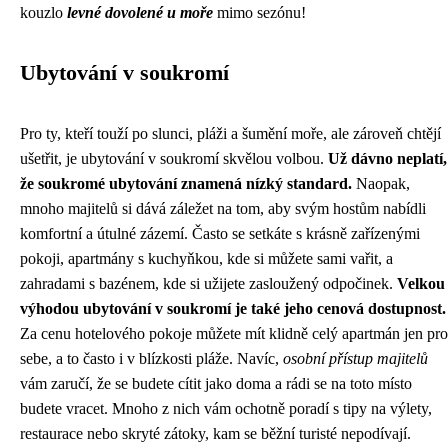
kouzlo
levné dovolené u moře
mimo sezónu!
Ubytování v soukromí
Pro ty, kteří touží po slunci, pláži a šumění moře, ale zároveň chtějí
ušetřit, je ubytování v soukromí skvělou volbou.
Už dávno neplatí,
že soukromé ubytování znamená nízký standard.
Naopak,
mnoho majitelů si dává záležet na tom, aby svým hostům nabídli
komfortní a útulné zázemí. Často se setkáte s krásně zařízenými
pokoji, apartmány s kuchyňkou, kde si můžete sami vařit, a
zahradami s bazénem, kde si užijete zasloužený odpočinek.
Velkou
výhodou ubytování v soukromí je také jeho cenová dostupnost.
Za cenu hotelového pokoje můžete mít klidně celý apartmán jen pro
sebe, a to často i v blízkosti pláže. Navíc,
osobní přístup majitelů
vám zaručí, že se budete cítit jako doma a rádi se na toto místo
budete vracet. Mnoho z nich vám ochotně poradí s tipy na výlety,
restaurace nebo skryté zátoky, kam se běžní turisté nepodívají.