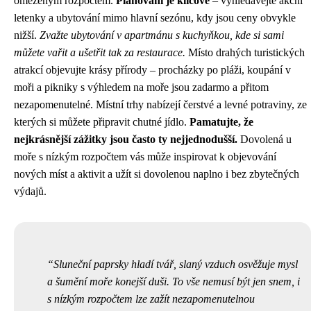
omezeným rozpočtem.
Plánování je klíčové
– vyhledávejte akční
letenky a ubytování mimo hlavní sezónu, kdy jsou ceny obvykle
nižší.
Zvažte ubytování v apartmánu s kuchyňkou, kde si sami
můžete vařit a ušetřit tak za restaurace.
Místo drahých turistických
atrakcí objevujte krásy přírody – procházky po pláži, koupání v
moři a pikniky s výhledem na moře jsou zadarmo a přitom
nezapomenutelné. Místní trhy nabízejí čerstvé a levné potraviny, ze
kterých si můžete připravit chutné jídlo.
Pamatujte, že
nejkrásnější zážitky jsou často ty nejjednodušší.
Dovolená u
moře s nízkým rozpočtem vás může inspirovat k objevování
nových míst a aktivit a užít si dovolenou naplno i bez zbytečných
výdajů.
Sluneční paprsky hladí tvář, slaný vzduch osvěžuje mysl
a šumění moře konejší duši. To vše nemusí být jen snem, i
s nízkým rozpočtem lze zažít nezapomenutelnou