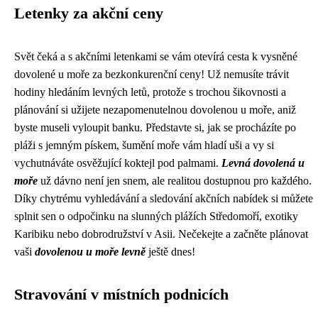
Letenky za akční ceny
Svět čeká a s akčními letenkami se vám otevírá cesta k vysněné
dovolené u moře za bezkonkurenční ceny! Už nemusíte trávit
hodiny hledáním levných letů, protože s trochou šikovnosti a
plánování si užijete nezapomenutelnou dovolenou u moře, aniž
byste museli vyloupit banku. Představte si, jak se procházíte po
pláži s jemným pískem, šumění moře vám hladí uši a vy si
vychutnáváte osvěžující koktejl pod palmami.
Levná dovolená u
moře
už dávno není jen snem, ale realitou dostupnou pro každého.
Díky chytrému vyhledávání a sledování akčních nabídek si můžete
splnit sen o odpočinku na slunných plážích Středomoří, exotiky
Karibiku nebo dobrodružství v Asii. Nečekejte a začněte plánovat
vaši
dovolenou u moře levně
ještě dnes!
Stravování v místních podnicích