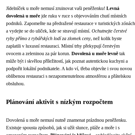
Jídelníček u moře nemusí zruinovat vaši peněženku!
Levná
dovolená u moře
jde ruku v ruce s objevováním chutí místních
podniků. Zapomeňte na předražené restaurace v turistických zónách
a vydejte se do uliček, kde se stravují místní.
Ochutnejte čerstvé
ryby přímo z rybářských lodí za zlomek ceny
, než kolik byste
zaplatili v luxusní restauraci. Místní trhy překypují čerstvým
ovocem a zeleninou za pár korun.
Dovolená u moře levně
tak
může být i skvělou příležitostí, jak poznat autentickou kuchyni a
podpořit lokální podnikatele. A kdo ví, třeba objevíte i svou novou
oblíbenou restauraci s nezapomenutelnou atmosférou a přátelskou
obsluhou.
Plánování aktivit s nízkým rozpočtem
Dovolená u moře nemusí nutně znamenat prázdnou peněženku.
Existuje spousta způsobů, jak si užít slunce, pláže a moře i s