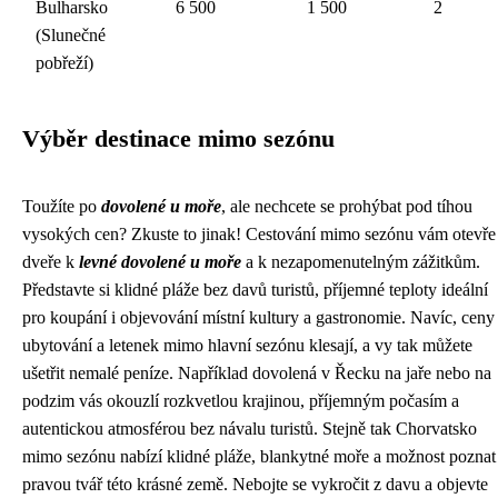
Bulharsko
6 500
1 500
2
(Slunečné
pobřeží)
Výběr destinace mimo sezónu
Toužíte po
dovolené u moře
, ale nechcete se prohýbat pod tíhou
vysokých cen? Zkuste to jinak! Cestování mimo sezónu vám otevře
dveře k
levné dovolené u moře
a k nezapomenutelným zážitkům.
Představte si klidné pláže bez davů turistů, příjemné teploty ideální
pro koupání i objevování místní kultury a gastronomie. Navíc, ceny
ubytování a letenek mimo hlavní sezónu klesají, a vy tak můžete
ušetřit nemalé peníze. Například dovolená v Řecku na jaře nebo na
podzim vás okouzlí rozkvetlou krajinou, příjemným počasím a
autentickou atmosférou bez návalu turistů. Stejně tak Chorvatsko
mimo sezónu nabízí klidné pláže, blankytné moře a možnost poznat
pravou tvář této krásné země. Nebojte se vykročit z davu a objevte