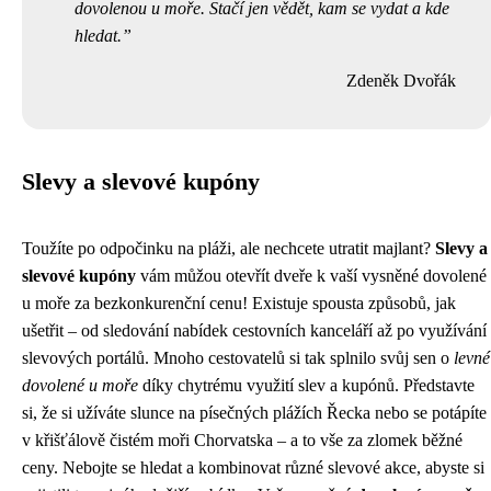
dovolenou u moře. Stačí jen vědět, kam se vydat a kde
hledat.
Zdeněk Dvořák
Slevy a slevové kupóny
Toužíte po odpočinku na pláži, ale nechcete utratit majlant?
Slevy a
slevové kupóny
vám můžou otevřít dveře k vaší vysněné dovolené
u moře za bezkonkurenční cenu! Existuje spousta způsobů, jak
ušetřit – od sledování nabídek cestovních kanceláří až po využívání
slevových portálů. Mnoho cestovatelů si tak splnilo svůj sen o
levné
dovolené u moře
díky chytrému využití slev a kupónů. Představte
si, že si užíváte slunce na písečných plážích Řecka nebo se potápíte
v křišťálově čistém moři Chorvatska – a to vše za zlomek běžné
ceny. Nebojte se hledat a kombinovat různé slevové akce, abyste si