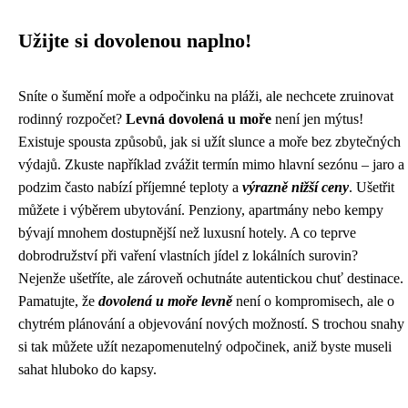
Užijte si dovolenou naplno!
Sníte o šumění moře a odpočinku na pláži, ale nechcete zruinovat
rodinný rozpočet?
Levná dovolená u moře
není jen mýtus!
Existuje spousta způsobů, jak si užít slunce a moře bez zbytečných
výdajů. Zkuste například zvážit termín mimo hlavní sezónu – jaro a
podzim často nabízí příjemné teploty a
výrazně nižší ceny
. Ušetřit
můžete i výběrem ubytování. Penziony, apartmány nebo kempy
bývají mnohem dostupnější než luxusní hotely. A co teprve
dobrodružství při vaření vlastních jídel z lokálních surovin?
Nejenže ušetříte, ale zároveň ochutnáte autentickou chuť destinace.
Pamatujte, že
dovolená u moře levně
není o kompromisech, ale o
chytrém plánování a objevování nových možností. S trochou snahy
si tak můžete užít nezapomenutelný odpočinek, aniž byste museli
sahat hluboko do kapsy.