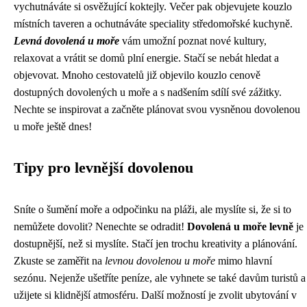
vychutnáváte si osvěžující koktejly. Večer pak objevujete kouzlo
místních taveren a ochutnáváte speciality středomořské kuchyně.
Levná dovolená u moře
vám umožní poznat nové kultury,
relaxovat a vrátit se domů plní energie. Stačí se nebát hledat a
objevovat. Mnoho cestovatelů již objevilo kouzlo cenově
dostupných dovolených u moře a s nadšením sdílí své zážitky.
Nechte se inspirovat a začněte plánovat svou vysněnou dovolenou
u moře ještě dnes!
Tipy pro levnější dovolenou
Sníte o šumění moře a odpočinku na pláži, ale myslíte si, že si to
nemůžete dovolit? Nenechte se odradit!
Dovolená u moře levně
je
dostupnější, než si myslíte. Stačí jen trochu kreativity a plánování.
Zkuste se zaměřit na
levnou dovolenou u moře
mimo hlavní
sezónu. Nejenže ušetříte peníze, ale vyhnete se také davům turistů a
užijete si klidnější atmosféru. Další možností je zvolit ubytování v