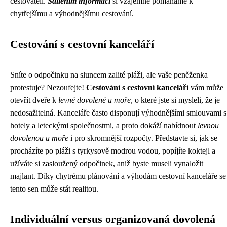
cestovateli.
Sdílením informací
si vzájemně pomáháme k
chytřejšímu a výhodnějšímu cestování.
Cestování s cestovní kanceláří
Sníte o odpočinku na sluncem zalité pláži, ale vaše peněženka
protestuje? Nezoufejte!
Cestování s cestovní kanceláří
vám může
otevřít dveře k
levné dovolené u moře
, o které jste si mysleli, že je
nedosažitelná. Kanceláře často disponují výhodnějšími smlouvami s
hotely a leteckými společnostmi, a proto dokáží nabídnout
levnou
dovolenou u moře
i pro skromnější rozpočty. Představte si, jak se
procházíte po pláži s tyrkysově modrou vodou, popíjíte koktejl a
užíváte si zasloužený odpočinek, aniž byste museli vynaložit
majlant. Díky chytrému plánování a výhodám cestovní kanceláře se
tento sen může stát realitou.
Individuální versus organizovaná dovolená