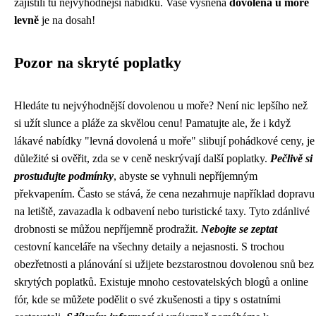
zajistili tu nejvýhodnější nabídku. Vaše vysněná
dovolená u moře
levně
je na dosah!
Pozor na skryté poplatky
Hledáte tu nejvýhodnější dovolenou u moře? Není nic lepšího než
si užít slunce a pláže za skvělou cenu! Pamatujte ale, že i když
lákavé nabídky "levná dovolená u moře" slibují pohádkové ceny, je
důležité si ověřit, zda se v ceně neskrývají další poplatky.
Pečlivě si
prostudujte podmínky
, abyste se vyhnuli nepříjemným
překvapením. Často se stává, že cena nezahrnuje například dopravu
na letiště, zavazadla k odbavení nebo turistické taxy. Tyto zdánlivé
drobnosti se můžou nepříjemně prodražit.
Nebojte se zeptat
cestovní kanceláře na všechny detaily a nejasnosti. S trochou
obezřetnosti a plánování si užijete bezstarostnou dovolenou snů bez
skrytých poplatků. Existuje mnoho cestovatelských blogů a online
fór, kde se můžete podělit o své zkušenosti a tipy s ostatními