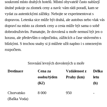
soukromí místo drahých hotelů. Místní obyvatelé často nabízejí
útulné pokoje za zlomek ceny a navíc vám rádi poradí, kam se
vydat za autentickými zážitky. Nebojte se experimentovat s
dopravou. Letenka sice může být drahá, ale autobus nebo vlak vás
dopraví na místo za zlomek ceny a cesta může být sama o sobě
dobrodružstvím. Pamatujte, že dovolená u moře nemusí být jen o
luxusu, ale především o odpočinku, zážitcích a čase stráveném s
blízkými. S trochou snahy si ji můžete užít naplno i s omezeným
rozpočtem.
Srovnání levných dovolených u moře
Destinace
Cena za
Vzdálenost z
Délka
osobu/týden
Prahy (km)
letu
(Kč)
(h)
Chorvatsko
8 000
950
-
(Baška Voda)