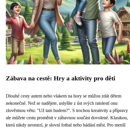
Zábava na cestě: Hry a aktivity pro děti
Dlouhé cesty autem nebo vlakem na hory se můžou zdát dětem
nekonečné. Než se nadějete, uslyšíte z úst svých ratolestí onu
zlověstnou větu: "Už tam budem?". S trochou kreativity a přípravy
ale můžete cestu proměnit v zábavnou součást dovolené. Klasikou,
která nikdy neomrzí, je slovní fotbal nebo hádání měst. Pro menší