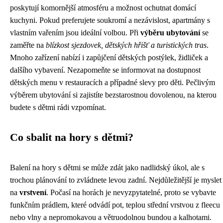
poskytují komornější atmosféru a možnost ochutnat domácí
kuchyni. Pokud preferujete soukromí a nezávislost, apartmány s
vlastním vařením jsou ideální volbou. Při
výběru ubytování
se
zaměřte na
blízkost sjezdovek, dětských hřišť a turistických tras
.
Mnoho zařízení nabízí i zapůjčení dětských postýlek, židliček a
dalšího vybavení. Nezapomeňte se informovat na dostupnost
dětských menu v restauracích a případné slevy pro děti. Pečlivým
výběrem ubytování si zajistíte bezstarostnou dovolenou, na kterou
budete s dětmi rádi vzpomínat.
Co sbalit na hory s dětmi?
Balení na hory s dětmi se může zdát jako nadlidský úkol, ale s
trochou plánování to zvládnete levou zadní. Nejdůležitější je myslet
na
vrstvení
. Počasí na horách je nevyzpytatelné, proto se vybavte
funkčním prádlem, které odvádí pot, teplou střední vrstvou z fleecu
nebo vlny a nepromokavou a větruodolnou bundou a kalhotami.