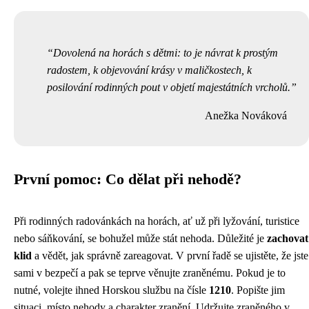
Dovolená na horách s dětmi: to je návrat k prostým
radostem, k objevování krásy v maličkostech, k
posilování rodinných pout v objetí majestátních vrcholů.
Anežka Nováková
První pomoc: Co dělat při nehodě?
Při rodinných radovánkách na horách, ať už při lyžování, turistice
nebo sáňkování, se bohužel může stát nehoda. Důležité je
zachovat
klid
a vědět, jak správně zareagovat. V první řadě se ujistěte, že jste
sami v bezpečí a pak se teprve věnujte zraněnému. Pokud je to
nutné, volejte ihned Horskou službu na čísle
1210
. Popište jim
situaci, místo nehody a charakter zranění. Udržujte zraněného v