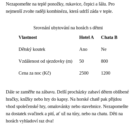
Nezapomeňte na teplé ponožky, rukavice, čepici a šálu. Pro
nejmenší zvolte raději kombinézu, která udrží záda v teple.
Srovnání ubytování na horách s dětmi
Vlastnost
Hotel A
Chata B
Dětský koutek
Ano
Ne
Vzdálenost od sjezdovky (m)
50
800
Cena za noc (Kč)
2500
1200
Dále se zaměřte na zábavu. Delší procházky zabaví dětem oblíbené
hračky, knížky nebo hry do kapsy. Na horské chatě pak přijdou
vhod společenské hry, omalovánky nebo stavebnice. Nezapomeňte
na dostatek svačinek a pití, ať už na túry, nebo na chatu. Děti na
horách vyhladoví raz dva!