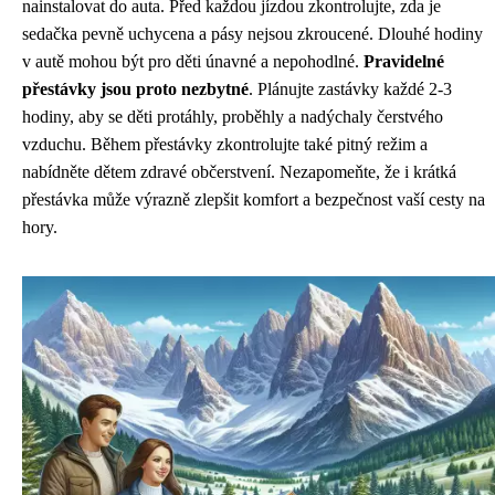
nainstalovat do auta. Před každou jízdou zkontrolujte, zda je
sedačka pevně uchycena a pásy nejsou zkroucené. Dlouhé hodiny
v autě mohou být pro děti únavné a nepohodlné.
Pravidelné
přestávky jsou proto nezbytné
. Plánujte zastávky každé 2-3
hodiny, aby se děti protáhly, proběhly a nadýchaly čerstvého
vzduchu. Během přestávky zkontrolujte také pitný režim a
nabídněte dětem zdravé občerstvení. Nezapomeňte, že i krátká
přestávka může výrazně zlepšit komfort a bezpečnost vaší cesty na
hory.