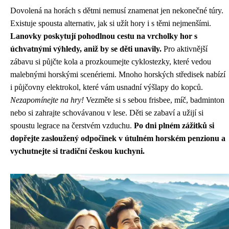
Dovolená na horách s dětmi nemusí znamenat jen nekonečné túry.
Existuje spousta alternativ, jak si užít hory i s těmi nejmenšími.
Lanovky poskytují pohodlnou cestu na vrcholky hor s
úchvatnými výhledy, aniž by se děti unavily.
Pro aktivnější
zábavu si půjčte kola a prozkoumejte cyklostezky, které vedou
malebnými horskými scenériemi. Mnoho horských středisek nabízí
i půjčovny elektrokol, které vám usnadní výšlapy do kopců.
Nezapomínejte na hry!
Vezměte si s sebou frisbee, míč, badminton
nebo si zahrajte schovávanou v lese. Děti se zabaví a užijí si
spoustu legrace na čerstvém vzduchu.
Po dni plném zážitků si
dopřejte zasloužený odpočinek v útulném horském penzionu a
vychutnejte si tradiční českou kuchyni.