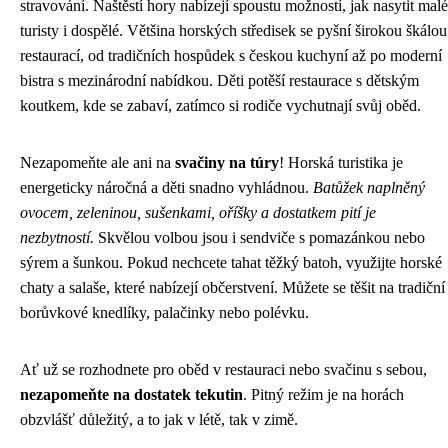
stravování. Naštěstí hory nabízejí spoustu možností, jak nasytit malé
turisty i dospělé. Většina horských středisek se pyšní širokou škálou
restaurací, od tradičních hospůdek s českou kuchyní až po moderní
bistra s mezinárodní nabídkou. Děti potěší restaurace s dětským
koutkem, kde se zabaví, zatímco si rodiče vychutnají svůj oběd.
Nezapomeňte ale ani na
svačiny na túry
! Horská turistika je
energeticky náročná a děti snadno vyhládnou.
Batůžek naplněný
ovocem, zeleninou, sušenkami, oříšky a dostatkem pití je
nezbytností.
Skvělou volbou jsou i sendviče s pomazánkou nebo
sýrem a šunkou. Pokud nechcete tahat těžký batoh, využijte horské
chaty a salaše, které nabízejí občerstvení. Můžete se těšit na tradiční
borůvkové knedlíky, palačinky nebo polévku.
Ať už se rozhodnete pro oběd v restauraci nebo svačinu s sebou,
nezapomeňte na dostatek tekutin
. Pitný režim je na horách
obzvlášť důležitý, a to jak v létě, tak v zimě.