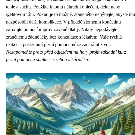
teple a suchu. Použijte k tomu náhradní oblečení, deku nebo
igelitovou fólii. Pokud je to možné, zraněného nehýbejte, abyste mu
nezpůsobili další komplikace. V případě zlomenin končetinu
zafixujte pomocí improvizované dlahy. Nikdy nepodávejte
zraněnému žádné léky bez konzultace s lékařem. Vaše rychlá
reakce a poskytnutí první pomoci může zachránit život.
Nezapomeňte proto před odjezdem na hory projít základní kurz
první pomoci a sbalte si s sebou lékárničku.