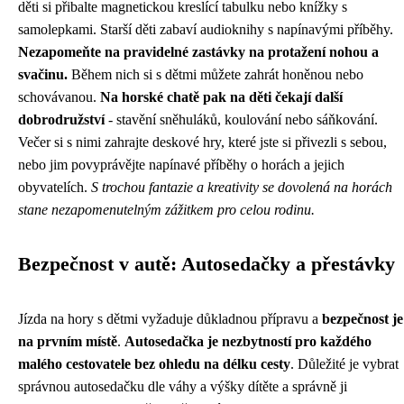
děti si přibalte magnetickou kreslící tabulku nebo knížky s
samolepkami. Starší děti zabaví audioknihy s napínavými příběhy.
Nezapomeňte na pravidelné zastávky na protažení nohou a
svačinu.
Během nich si s dětmi můžete zahrát honěnou nebo
schovávanou.
Na horské chatě pak na děti čekají další
dobrodružství
- stavění sněhuláků, koulování nebo sáňkování.
Večer si s nimi zahrajte deskové hry, které jste si přivezli s sebou,
nebo jim povyprávějte napínavé příběhy o horách a jejich
obyvatelích.
S trochou fantazie a kreativity se dovolená na horách
stane nezapomenutelným zážitkem pro celou rodinu.
Bezpečnost v autě: Autosedačky a přestávky
Jízda na hory s dětmi vyžaduje důkladnou přípravu a
bezpečnost je
na prvním místě
.
Autosedačka je nezbytností pro každého
malého cestovatele bez ohledu na délku cesty
. Důležité je vybrat
správnou autosedačku dle váhy a výšky dítěte a správně ji