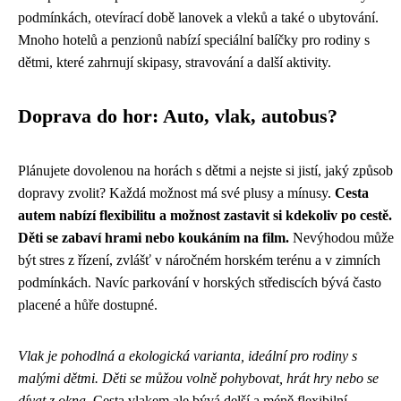
podmínkách, otevírací době lanovek a vleků a také o ubytování.
Mnoho hotelů a penzionů nabízí speciální balíčky pro rodiny s
dětmi, které zahrnují skipasy, stravování a další aktivity.
Doprava do hor: Auto, vlak, autobus?
Plánujete dovolenou na horách s dětmi a nejste si jistí, jaký způsob
dopravy zvolit? Každá možnost má své plusy a mínusy.
Cesta
autem nabízí flexibilitu a možnost zastavit si kdekoliv po cestě.
Děti se zabaví hrami nebo koukáním na film.
Nevýhodou může
být stres z řízení, zvlášť v náročném horském terénu a v zimních
podmínkách. Navíc parkování v horských střediscích bývá často
placené a hůře dostupné.
Vlak je pohodlná a ekologická varianta, ideální pro rodiny s
malými dětmi. Děti se můžou volně pohybovat, hrát hry nebo se
dívat z okna.
Cesta vlakem ale bývá delší a méně flexibilní.