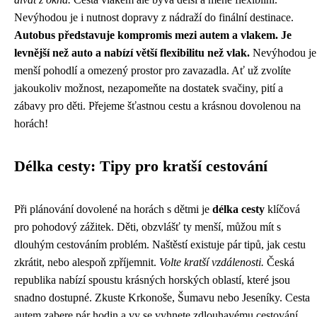
Nevýhodou je i nutnost dopravy z nádraží do finální destinace.
Autobus představuje kompromis mezi autem a vlakem. Je
levnější než auto a nabízí větší flexibilitu než vlak.
Nevýhodou je
menší pohodlí a omezený prostor pro zavazadla. Ať už zvolíte
jakoukoliv možnost, nezapomeňte na dostatek svačiny, pití a
zábavy pro děti. Přejeme šťastnou cestu a krásnou dovolenou na
horách!
Délka cesty: Tipy pro kratší cestování
Při plánování dovolené na horách s dětmi je
délka cesty
klíčová
pro pohodový zážitek. Děti, obzvlášť ty menší, můžou mít s
dlouhým cestováním problém. Naštěstí existuje pár tipů, jak cestu
zkrátit, nebo alespoň zpříjemnit.
Volte kratší vzdálenosti.
Česká
republika nabízí spoustu krásných horských oblastí, které jsou
snadno dostupné. Zkuste Krkonoše, Šumavu nebo Jeseníky. Cesta
autem zabere pár hodin a vy se vyhnete zdlouhavému cestování.