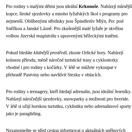
Pro rodiny s malými dětmi jsou ideální
Krkonoše
. Nabízejí mírnější
kopce, široké sjezdovky a mnoho lyžařských škol s programy pro
nejmenší. Oblíbenými středisky jsou Špindlerův Mlýn, Pec pod
Sněžkou a Janské Lázně. Pro zkušenější malé lyžaře je skvělou
volbou
Jizerská magistrála
s upravenými běžeckými tratěmi.
Pokud hledáte
klidnější prostředí
, zkuste Orlické hory. Nabízejí
krásnou přírodu, méně náročné turistické trasy a cyklostezky
vhodné i pro rodiny s kočárky. V létě se můžete vykoupat v
přehradě Pastviny nebo navštívit Stezku v oblacích.
Pro rodiny s teenagery, kteří hledají adrenalin, jsou ideální Jeseníky.
Nabízejí náročnější sjezdovky, snowparky a možnosti pro freeride.
V létě si užijí horskou turistiku, cyklistiku nebo adrenalinové sporty
jako je paragliding.
Nezapomeňte se před cestou informovat o aktuálních sněhových