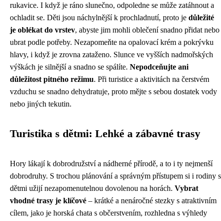
rukavice. I když je ráno slunečno, odpoledne se může zatáhnout a
ochladit se. Děti jsou náchylnější k prochladnutí, proto je
důležité
je oblékat do vrstev
, abyste jim mohli oblečení snadno přidat nebo
ubrat podle potřeby. Nezapomeňte na opalovací krém a pokrývku
hlavy, i když je zrovna zataženo. Slunce ve vyšších nadmořských
výškách je silnější a snadno se spálíte.
Nepodceňujte ani
důležitost pitného režimu
. Při turistice a aktivitách na čerstvém
vzduchu se snadno dehydratuje, proto mějte s sebou dostatek vody
nebo jiných tekutin.
Turistika s dětmi: Lehké a zábavné trasy
Hory lákají k dobrodružství a nádherné přírodě, a to i ty nejmenší
dobrodruhy. S trochou plánování a správným přístupem si i rodiny s
dětmi užijí nezapomenutelnou dovolenou na horách.
Vybrat
vhodné trasy je klíčové
– krátké a nenáročné stezky s atraktivním
cílem, jako je horská chata s občerstvením, rozhledna s výhledy