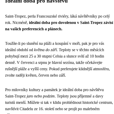
Ideální doba pro návštěvu
Saint-Tropez, perla Francouzské riviéry, láká návštěvníky po celý
rok. Nicméně,
ideální doba pro dovolenou v Saint-Tropez závisí
na vašich preferencích a plánech.
Toužíte-li po slunění na pláži a koupání v moři, pak je pro vás
ideální období od
května do září
. Teploty se v těchto měsících
pohybují mezi 25 a 30 stupni Celsia a slunce svítí až 10 hodin
denně. V červenci a srpnu je hlavní sezóna, takže očekávejte
rušnější pláže a vyšší ceny. Pokud preferujete klidnější atmosféru,
zvolte raději květen, červen nebo září.
Pro milovníky kultury a památek je ideální doba pro návštěvu
Saint-Tropez
jaro nebo podzim
. Teploty jsou příjemné a davy
turistů menší. Můžete si tak v klidu prohlédnout historické centrum,
navštívit Citadelu ze 16. století nebo se projít po malebném