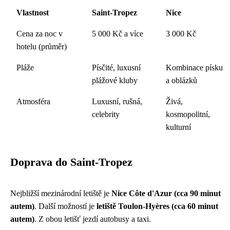
Vlastnost
Saint-Tropez
Nice
Cena za noc v
5 000 Kč a více
3 000 Kč
hotelu (průměr)
Pláže
Písčité, luxusní
Kombinace písku
plážové kluby
a oblázků
Atmosféra
Luxusní, rušná,
Živá,
celebrity
kosmopolitní,
kulturní
Doprava do Saint-Tropez
Nejbližší mezinárodní letiště je
Nice Côte d'Azur (cca 90 minut
autem)
. Další možností je
letiště Toulon-Hyères (cca 60 minut
autem)
. Z obou letišť jezdí autobusy a taxi.