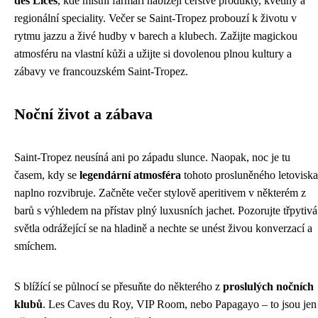
des Lices
, kde místní farmáři nabízejí čerstvé produkty, květiny a
regionální speciality. Večer se Saint-Tropez probouzí k životu v
rytmu jazzu a živé hudby v barech a klubech. Zažijte magickou
atmosféru na vlastní kůži a užijte si dovolenou plnou kultury a
zábavy ve francouzském Saint-Tropez.
Noční život a zábava
Saint-Tropez neusíná ani po západu slunce. Naopak, noc je tu
časem, kdy se
legendární atmosféra
tohoto prosluněného letoviska
naplno rozvibruje. Začněte večer stylově aperitivem v některém z
barů s výhledem na přístav plný luxusních jachet. Pozorujte třpytivá
světla odrážející se na hladině a nechte se unést živou konverzací a
smíchem.
S blížící se půlnocí se přesuňte do některého z
proslulých nočních
klubů
. Les Caves du Roy, VIP Room, nebo Papagayo – to jsou jen