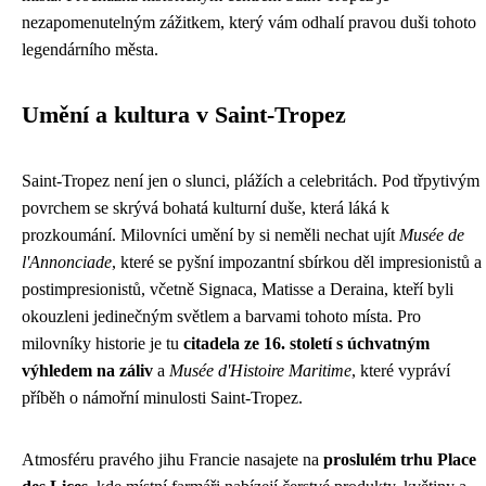
nezapomenutelným zážitkem, který vám odhalí pravou duši tohoto
legendárního města.
Umění a kultura v Saint-Tropez
Saint-Tropez není jen o slunci, plážích a celebritách. Pod třpytivým
povrchem se skrývá bohatá kulturní duše, která láká k
prozkoumání. Milovníci umění by si neměli nechat ujít
Musée de
l'Annonciade
, které se pyšní impozantní sbírkou děl impresionistů a
postimpresionistů, včetně Signaca, Matisse a Deraina, kteří byli
okouzleni jedinečným světlem a barvami tohoto místa. Pro
milovníky historie je tu
citadela ze 16. století s úchvatným
výhledem na záliv
a
Musée d'Histoire Maritime
, které vypráví
příběh o námořní minulosti Saint-Tropez.
Atmosféru pravého jihu Francie nasajete na
proslulém trhu Place