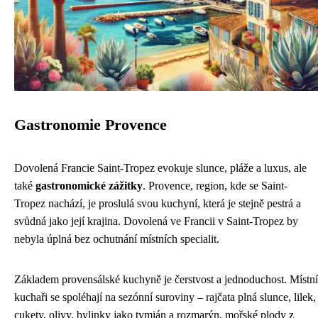
Gastronomie Provence
Dovolená Francie Saint-Tropez evokuje slunce, pláže a luxus, ale
také
gastronomické zážitky
. Provence, region, kde se Saint-
Tropez nachází, je proslulá svou kuchyní, která je stejně pestrá a
svůdná jako její krajina. Dovolená ve Francii v Saint-Tropez by
nebyla úplná bez ochutnání místních specialit.
Základem provensálské kuchyně je čerstvost a jednoduchost. Místní
kuchaři se spoléhají na sezónní suroviny – rajčata plná slunce, lilek,
cukety, olivy, bylinky jako tymián a rozmarýn, mořské plody z