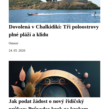
Dovolená v Chalkidiki: Tři poloostrovy
plné pláží a klidu
Ostatní
24. 05. 2026
Jak podat žádost o nový řidičský
průkaz: Průvodce krok za krokem