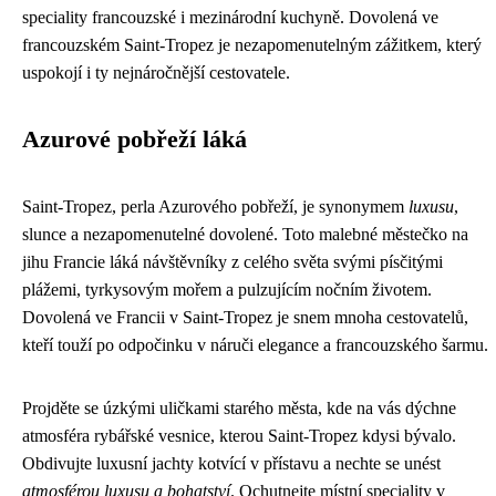
speciality francouzské i mezinárodní kuchyně. Dovolená ve
francouzském Saint-Tropez je nezapomenutelným zážitkem, který
uspokojí i ty nejnáročnější cestovatele.
Azurové pobřeží láká
Saint-Tropez, perla Azurového pobřeží, je synonymem
luxusu
,
slunce a nezapomenutelné dovolené. Toto malebné městečko na
jihu Francie láká návštěvníky z celého světa svými písčitými
plážemi, tyrkysovým mořem a pulzujícím nočním životem.
Dovolená ve Francii v Saint-Tropez je snem mnoha cestovatelů,
kteří touží po odpočinku v náruči elegance a francouzského šarmu.
Projděte se úzkými uličkami starého města, kde na vás dýchne
atmosféra rybářské vesnice, kterou Saint-Tropez kdysi bývalo.
Obdivujte luxusní jachty kotvící v přístavu a nechte se unést
atmosférou luxusu a bohatství
. Ochutnejte místní speciality v