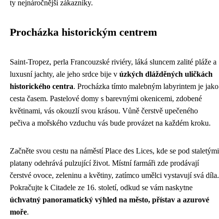
ty nejnáročnější zákazníky.
Procházka historickým centrem
Saint-Tropez, perla Francouzské riviéry, láká sluncem zalité pláže a
luxusní jachty, ale jeho srdce bije v
úzkých dlážděných uličkách
historického centra
. Procházka tímto malebným labyrintem je jako
cesta časem. Pastelové domy s barevnými okenicemi, zdobené
květinami, vás okouzlí svou krásou. Vůně čerstvě upečeného
pečiva a mořského vzduchu vás bude provázet na každém kroku.
Začněte svou cestu na náměstí Place des Lices, kde se pod staletými
platany odehrává pulzující život. Místní farmáři zde prodávají
čerstvé ovoce, zeleninu a květiny, zatímco umělci vystavují svá díla.
Pokračujte k Citadele ze 16. století, odkud se vám naskytne
úchvatný panoramatický výhled na město, přístav a azurové
moře
.