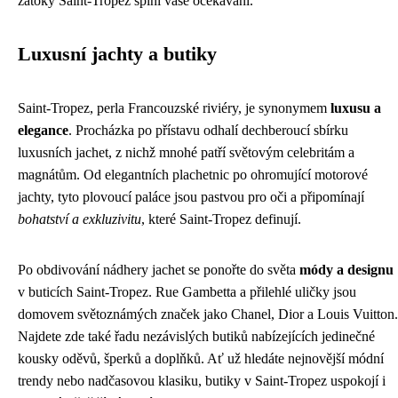
zátoky Saint-Tropez splní vaše očekávání.
Luxusní jachty a butiky
Saint-Tropez, perla Francouzské riviéry, je synonymem
luxusu a
elegance
. Procházka po přístavu odhalí dechberoucí sbírku
luxusních jachet, z nichž mnohé patří světovým celebritám a
magnátům. Od elegantních plachetnic po ohromující motorové
jachty, tyto plovoucí paláce jsou pastvou pro oči a připomínají
bohatství a exkluzivitu
, které Saint-Tropez definují.
Po obdivování nádhery jachet se ponořte do světa
módy a designu
v buticích Saint-Tropez. Rue Gambetta a přilehlé uličky jsou
domovem světoznámých značek jako Chanel, Dior a Louis Vuitton.
Najdete zde také řadu nezávislých butiků nabízejících jedinečné
kousky oděvů, šperků a doplňků. Ať už hledáte nejnovější módní
trendy nebo nadčasovou klasiku, butiky v Saint-Tropez uspokojí i