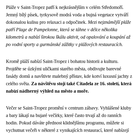
Pláže v Saint-Tropez patří k nejkrásnějším v celém Středomoří.
Jemný bílý písek, tyrkysově modrá voda a bujná vegetace vytváří
dokonalou kulisu pro relaxaci a odpočinek.
Mezi nejznámější pláže
patří Plage de Pampelonne, která se táhne v délce několika
kilometrů a nabízí širokou škálu aktivit, od opalování a koupání až
po vodní sporty a gurmánské zážitky v plážových restauracích.
Kromě pláží nabízí Saint-Tropez i bohatou historii a kulturu.
Projděte se úzkými uličkami starého města, obdivujte barevné
fasády domů a navštivte malebný přístav, kde kotví luxusní jachty z
celého světa.
Za návštěvu stojí také Citadela ze 16. století, která
nabízí nádherný výhled na město a moře.
Večer se Saint-Tropez promění v centrum zábavy. Vyhlášené kluby
a bary lákají na bujaré večírky, které často trvají až do ranních
hodin. Pokud dáváte přednost klidnějšímu programu, můžete si
vychutnat večeři v některé z vynikajících restaurací, které nabízejí