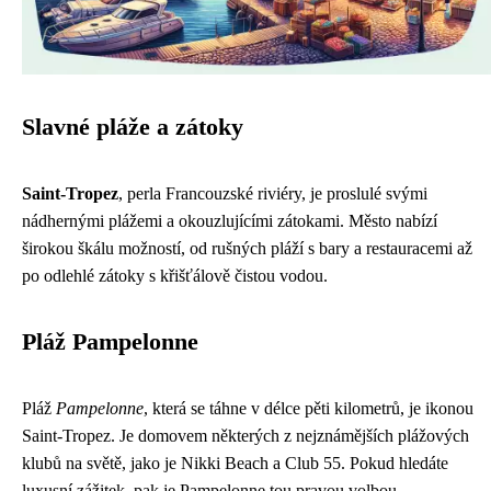
Slavné pláže a zátoky
Saint-Tropez
, perla Francouzské riviéry, je proslulé svými
nádhernými plážemi a okouzlujícími zátokami. Město nabízí
širokou škálu možností, od rušných pláží s bary a restauracemi až
po odlehlé zátoky s křišťálově čistou vodou.
Pláž Pampelonne
Pláž
Pampelonne
, která se táhne v délce pěti kilometrů, je ikonou
Saint-Tropez. Je domovem některých z nejznámějších plážových
klubů na světě, jako je Nikki Beach a Club 55. Pokud hledáte
luxusní zážitek, pak je Pampelonne tou pravou volbou.