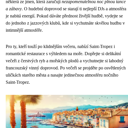
některá ze jmen, která zaručují
nezapomenutelnou noc plnou tance
a zábavy
. O hudební doprovod se starají ti nejlepší DJs a atmosféra
je nabitá energií. Pokud dáváte přednost živější hudbě, vydejte se
do jednoho z jazzových klubů, kde si vychutnáte skvělou hudbu v
intimnější atmosféře.
Pro ty, kteří touží po klidnějším večeru, nabízí Saint-Tropez i
romantické restaurace s výhledem na moře. Dopřejte si delikátní
večeři z čerstvých ryb a mořských plodů a vychutnejte si lahodný
francouzský vinný doprovod. Po večeři se projděte po osvětlených
uličkách starého města a nasajte jedinečnou atmosféru nočního
Saint-Tropez.