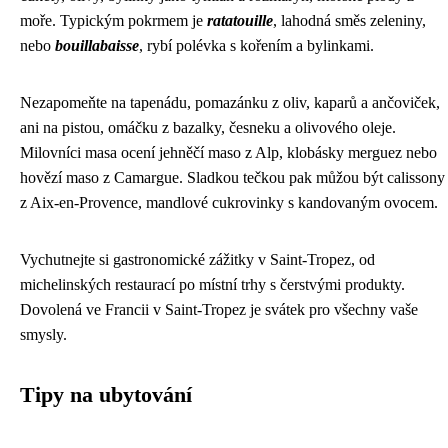
moře. Typickým pokrmem je
ratatouille
, lahodná směs zeleniny,
nebo
bouillabaisse
, rybí polévka s kořením a bylinkami.
Nezapomeňte na tapenádu, pomazánku z oliv, kaparů a ančoviček,
ani na pistou, omáčku z bazalky, česneku a olivového oleje.
Milovníci masa ocení jehněčí maso z Alp, klobásky merguez nebo
hovězí maso z Camargue. Sladkou tečkou pak můžou být calissony
z Aix-en-Provence, mandlové cukrovinky s kandovaným ovocem.
Vychutnejte si gastronomické zážitky v Saint-Tropez, od
michelinských restaurací po místní trhy s čerstvými produkty.
Dovolená ve Francii v Saint-Tropez je svátek pro všechny vaše
smysly.
Tipy na ubytování