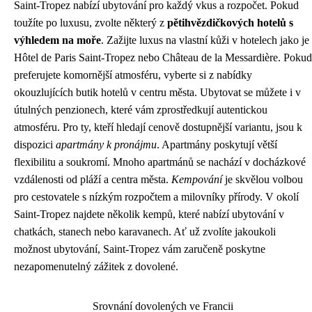
Saint-Tropez nabízí ubytování pro každý vkus a rozpočet. Pokud
toužíte po luxusu, zvolte některý z
pětihvězdičkových hotelů s
výhledem na moře
. Zažijte luxus na vlastní kůži v hotelech jako je
Hôtel de Paris Saint-Tropez nebo Château de la Messardière. Pokud
preferujete komornější atmosféru, vyberte si z nabídky
okouzlujících butik hotelů v centru města. Ubytovat se můžete i v
útulných penzionech, které vám zprostředkují autentickou
atmosféru. Pro ty, kteří hledají cenově dostupnější variantu, jsou k
dispozici
apartmány k pronájmu
. Apartmány poskytují větší
flexibilitu a soukromí. Mnoho apartmánů se nachází v docházkové
vzdálenosti od pláží a centra města.
Kempování
je skvělou volbou
pro cestovatele s nízkým rozpočtem a milovníky přírody. V okolí
Saint-Tropez najdete několik kempů, které nabízí ubytování v
chatkách, stanech nebo karavanech. Ať už zvolíte jakoukoli
možnost ubytování, Saint-Tropez vám zaručeně poskytne
nezapomenutelný zážitek z dovolené.
Srovnání dovolených ve Francii